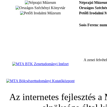
Néprajzi Múzeum
Országos Széché
Petőfi Irodalmi
Soós Ferenc num
A zenei felvét
Az internetes fejlesztés