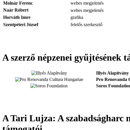
Molnár Ferenc
webes megjelenés
Naár Róbert
webes megjelenés
Horváth Imre
grafika
Szentpéteri József
felelős szerkesztő
A szerző népzenei gyűjtésének 
Illyés Alapítvány
Pro Renovanda C
Soros Foundatio
A Tari Lujza: A szabadságharc
támogatói