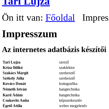
Tari Lujza
Ön itt van:
Főoldal
Impre
Impresszum
Az internetes adatbázis készítői
Tari Lujza
szerző
Kríza Ildikó
szaklektor
Szakács Margit
szerkesztő
Székely Júlia
szerkesztő
Kovács Donát
kottagrafika
Németh István
hangtechnika
Kard Ádám
hangtechnika
Csukovits Anita
képszerkesztés
Égető Attila
webes megjelenés