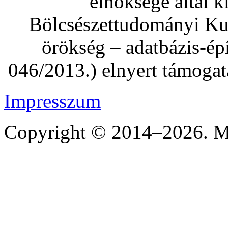
elnöksége által 
Bölcsészettudományi Kut
örökség – adatbázis-é
046/2013.) elnyert támogat
Impresszum
Copyright © 2014–2026. Mi