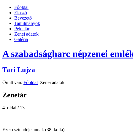
Főoldal
Előszó
Bevezető
Tanulmányok
Példatár
Zenei adatok
Galéria
A szabadságharc népzenei emlék
Tari Lujza
Ön itt van:
Főoldal
Zenei adatok
Zenetár
4. oldal / 13
Ezer esztendeje annak (38. kotta)