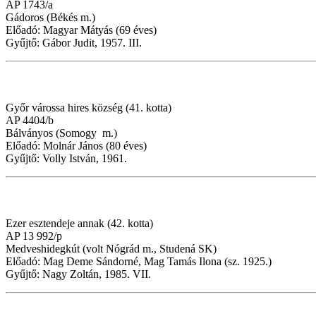
AP 1743/a
Gádoros (Békés m.)
Előadó: Magyar Mátyás (69 éves)
Gyűjtő: Gábor Judit, 1957. III.
Győr várossa hires község (41. kotta)
AP 4404/b
Bálványos (Somogy m.)
Előadó: Molnár János (80 éves)
Gyűjtő: Volly István, 1961.
Ezer esztendeje annak (42. kotta)
AP 13 992/p
Medveshidegkút (volt Nógrád m., Studená SK)
Előadó: Mag Deme Sándorné, Mag Tamás Ilona (sz. 1925.)
Gyűjtő: Nagy Zoltán, 1985. VII.