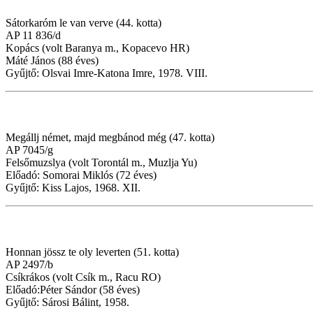
Sátorkaróm le van verve (44. kotta)
AP 11 836/d
Kopács (volt Baranya m., Kopacevo HR)
Máté János (88 éves)
Gyűjtő: Olsvai Imre-Katona Imre, 1978. VIII.
Megállj német, majd megbánod még (47. kotta)
AP 7045/g
Felsőmuzslya (volt Torontál m., Muzlja Yu)
Előadó: Somorai Miklós (72 éves)
Gyűjtő: Kiss Lajos, 1968. XII.
Honnan jössz te oly leverten (51. kotta)
AP 2497/b
Csíkrákos (volt Csík m., Racu RO)
Előadó:Péter Sándor (58 éves)
Gyűjtő: Sárosi Bálint, 1958.