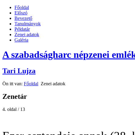
Főoldal
Előszó
Bevezető
Tanulmányok
Példatár
Zenei adatok
Galéria
A szabadságharc népzenei emlék
Tari Lujza
Ön itt van:
Főoldal
Zenei adatok
Zenetár
4. oldal / 13