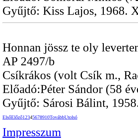
Gyűjtő: Kiss Lajos, 1968. X
Honnan jössz te oly leverten
AP 2497/b
Csíkrákos (volt Csík m., R
Előadó:Péter Sándor (58 év
Gyűjtő: Sárosi Bálint, 1958
Első
Előző
1
2
3
4
5
6
7
8
9
10
Tovább
Utolsó
Impresszum