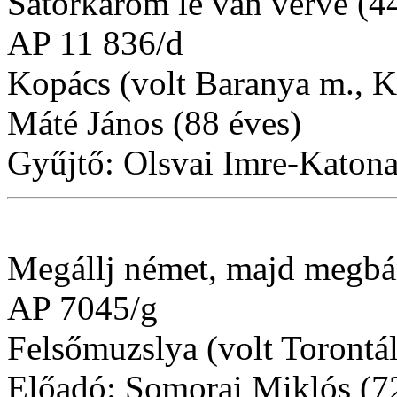
Sátorkaróm le van verve (44
AP 11 836/d
Kopács (volt Baranya m., 
Máté János (88 éves)
Gyűjtő: Olsvai Imre-Katona
Megállj német, majd megbá
AP 7045/g
Felsőmuzslya (volt Torontá
Előadó: Somorai Miklós (7