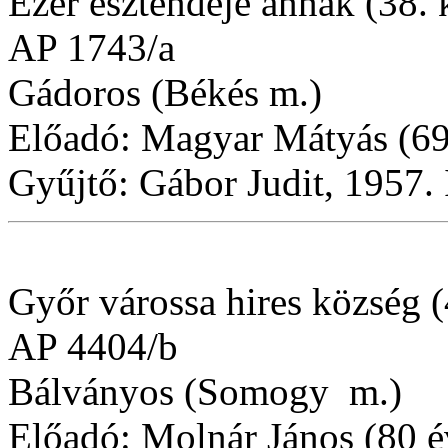
Ezer esztendeje annak (38. 
AP 1743/a
Gádoros (Békés m.)
Előadó: Magyar Mátyás (69
Gyűjtő: Gábor Judit, 1957. I
Győr várossa hires község (
AP 4404/b
Bálványos (Somogy m.)
Előadó: Molnár János (80 é