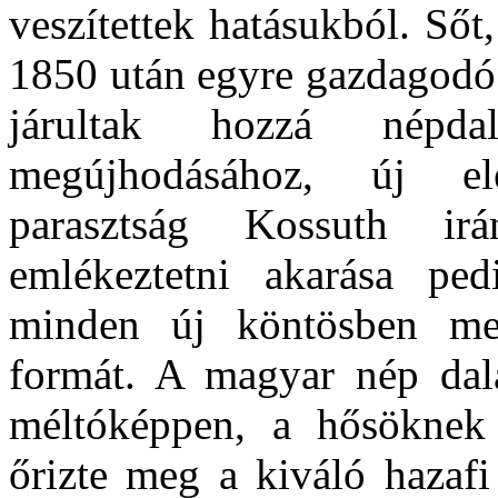
veszítettek hatásukból. Ső
1850 után egyre gazdagodó 
járultak hozzá népda
megújhodásához, új e
parasztság Kossuth irá
emlékeztetni akarása ped
minden új köntösben megt
formát. A magyar nép dala
méltóképpen, a hősöknek ki
őrizte meg a kiváló hazafi