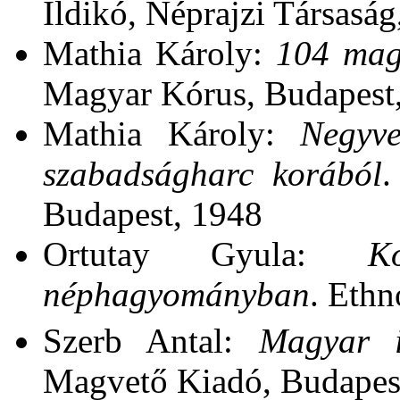
Ildikó, Néprajzi Társasá
Mathia Károly:
104 mag
Magyar Kórus, Budapest
Mathia Károly:
Negyv
szabadságharc korából
.
Budapest, 1948
Ortutay Gyula:
K
néphagyományban
. Ethn
Szerb Antal:
Magyar i
Magvető Kiadó, Budapes