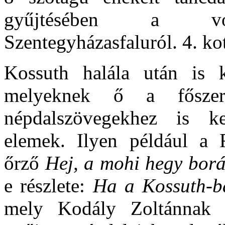
gyűjtésében a v
Szentegyházasfaluról. 4. ko
Kossuth halála után is k
melyeknek ő a főszere
népdalszövegekhez is ke
elemek. Ilyen például a 
őrző
Hej, a mohi hegy borá
e részlete:
Ha a Kossuth-ba
mely Kodály Zoltánnak