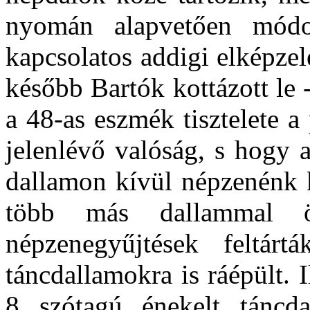
nyomán alapvetően módo
kapcsolatos addigi elképzel
később Bartók kottázott le 
a 48-as eszmék tisztelete 
jelenlévő valóság, s hogy 
dallamon kívül népzenénk k
több más dallammal ös
népzenegyűjtések feltá
táncdallamokra is ráépült. 
8 szótagú énekelt táncd