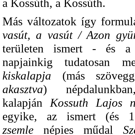
a Kossúth, a Kossúth.
Más változatok így formu
vasút, a vasút / Azon gyü
területen ismert - és a
napjainkig tudatosan 
kiskalapja
(más szöveg
akasztva
) népdalunkba
kalapján
Kossuth Lajos 
egyike, az ismert (és 
zsemle
népies műdal
S