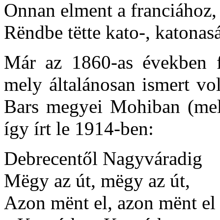
Onnan elment a franciához,
Rëndbe tëtte kato-, katonas
Már az 1860-as években fe
mely általánosan ismert vo
Bars megyei Mohiban (mel
így írt le 1914-ben:
Debrecentől Nagyváradig
Mëgy az út, mëgy az út,
Azon mënt el, azon mënt el