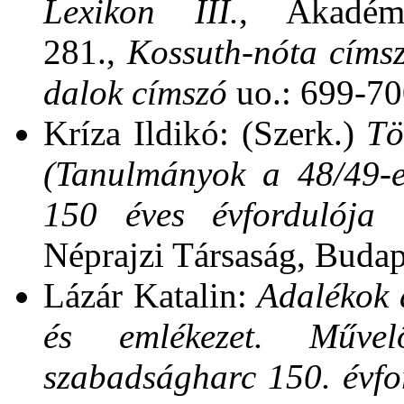
Lexikon III.
, Akadém
281.,
Kossuth‑nóta címs
dalok címszó
uo.: 699-70
Kríza Ildikó: (Szerk.)
Tö
(Tanulmányok a 48/49‑e
150 éves évfordulója ti
Néprajzi Társaság, Budap
Lázár Katalin:
Adalékok 
és emlékezet. Művel
szabadságharc 150. évfo