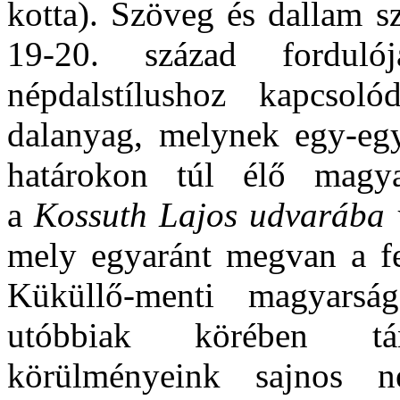
kotta). Szöveg és dallam s
19-20. század forduló
népdalstílushoz kapcsol
dalanyag, melynek egy-egy
határokon túl élő magy
a
Kossuth Lajos udvarába 
mely egyaránt megvan a fe
Küküllő-menti magyarsá
utóbbiak körében tán
körülményeink sajnos 