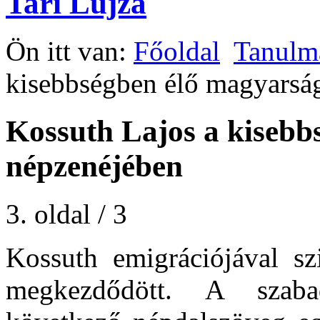
Tari Lujza
Ön itt van:
Főoldal
Tanulm
kisebbségben élő magyarsá
Kossuth Lajos a kisebb
népzenéjében
3. oldal / 3
Kossuth emigrációjával sz
megkezdődött. A szaba