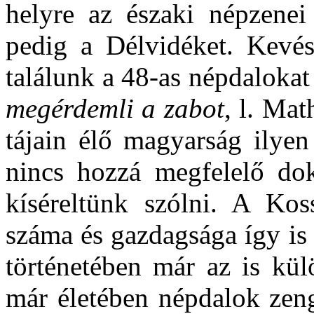
helyre az északi népzenei 
pedig a Délvidéket. Kevé
találunk a 48-as népdaloka
megérdemli a zabot
, l. Mat
tájain élő magyarság ilyen
nincs hozzá megfelelő d
kíséreltünk szólni. A Ko
száma és gazdagsága így is 
történetében már az is kül
már életében népdalok zeng