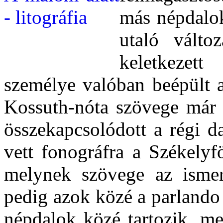
más népdalo
utaló válto
keletkezet
személye valóban beépült 
Kossuth-nóta szövege már a
összekapcsolódott a régi d
vett fonográfra a Székelyf
melynek szövege az ismer
pedig azok közé a parlando
népdalok közé tartozik, me