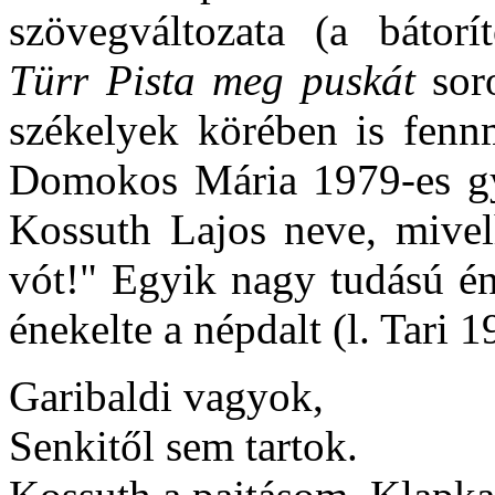
szövegváltozata (a bátor
Türr Pista meg puskát
soro
székelyek körében is fenn
Domokos Mária 1979-es gyűj
Kossuth Lajos neve, mive
vót!" Egyik nagy tudású é
énekelte a népdalt (l. Tari 1
Garibaldi vagyok,
Senkitől sem tartok.