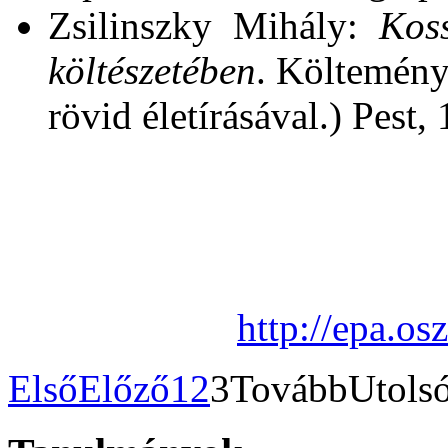
Zsilinszky Mihály:
Kos
költészetében
. Költeményf
rövid életírásával.) Pest,
http://epa.o
Első
Előző
1
2
3
Tovább
Utols