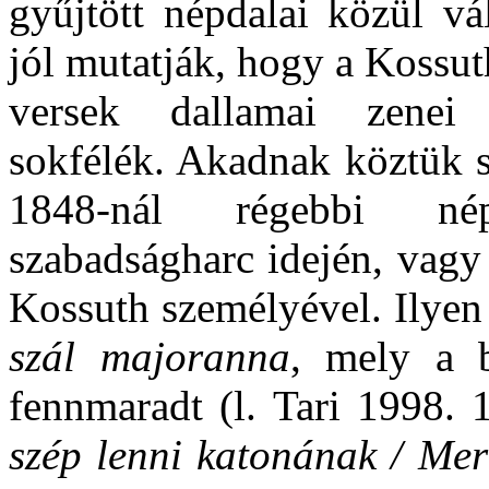
gyűjtött népdalai közül vá
jól mutatják, hogy a Kossuth
versek dallamai zenei 
sokfélék. Akadnak köztük 
1848-nál régebbi n
szabadságharc idején, vagy
Kossuth személyével. Ilyen
szál majoranna
, mely a b
fennmaradt (l. Tari 1998. 
szép lenni katonának / Me