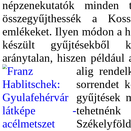
népzenekutatók minden te
összegyűjthessék a Kos
emlékeket. Ilyen módon a h
készült gyűjtésekből ké
aránytalan, hiszen például
alig rende
sorrendet k
gyűjtések m
tehetnén
Székelyfö