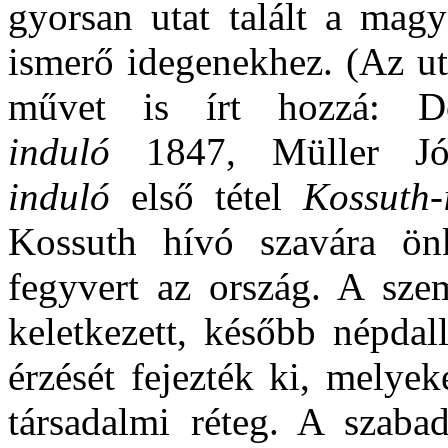
gyorsan utat talált a mag
ismerő idegenekhez.
(Az u
művet is írt hozzá: D
induló
1847, Müller Jó
induló
első tétel
Kossuth-
Kossuth hívó szavára ön
fegyvert az ország. A sze
keletkezett, később népdal
érzését fejezték ki, melye
társadalmi réteg. A szaba