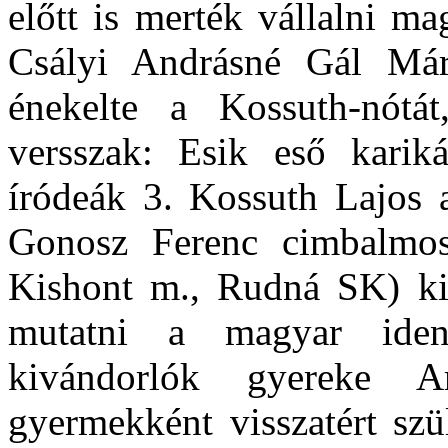
előtt is merték vállalni m
Csályi Andrásné Gál Már
énekelte a Kossuth-nótá
versszak: Esik eső karik
íródeák 3. Kossuth Lajos 
Gonosz Ferenc cimbalmo
Kishont m., Rudná SK) kis
mutatni a magyar ident
kivándorlók gyereke A
gyermekként visszatért szü