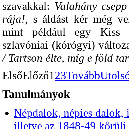
szavakkal:
Valahány csepp 
rája!
, s áldást kér még ve
mint például egy Kiss L
szlavóniai (kórógyi) válto
/ Tartson élte, míg e föld tar
Első
Előző
1
2
3
Tovább
Utols
Tanulmányok
Népdalok, népies dalok, 
illetve az 1848-49 körüli