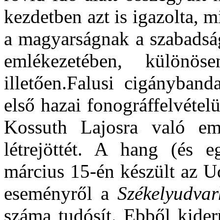
kezdetben azt is igazolta,
a magyarságnak a szabadsá
emlékezetében, különö
illetően.Falusi cigányband
első hazai fonográffelvétel
Kossuth Lajosra való eml
létrejöttét. A hang (és e
március 15-én készült az U
eseményről a
Székelyudva
száma tudósít. Ebből kider