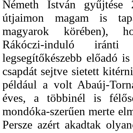
Németh István gyűjtése 
útjaimon magam is tapa
magyarok körében), 
Rákóczi‑induló iránt
legsegítőkészebb előadó is
csapdát sejtve sietett kitér
például a volt Abaúj-Tor
éves, a többinél is félő
mondóka-szerűen merte elm
Persze azért akadtak olyan