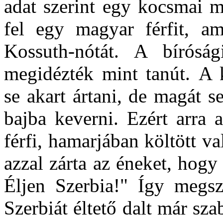
adat szerint egy kocsmai m
fel egy magyar férfit, am
Kossuth-nótát. A bíróság
megidézték mint tanút.
A 
se akart ártani, de magát s
bajba keverni. Ezért arra a
férfi, hamarjában költött va
azzal zárta az éneket, hogy
Éljen Szerbia!" Így megszü
Szerbiát éltető dalt már sz