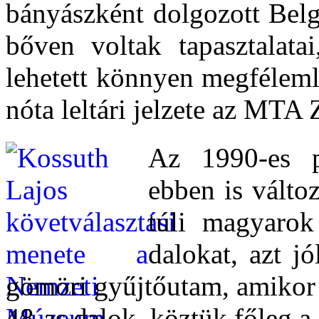
bányászként dolgozott Belg
bőven voltak tapasztalatai
lehetett könnyen megfélemlí
nóta leltári jelzete az MTA
Az 1990-es po
ebben is változ
túli magyarok
dalokat, azt jó
gömöri gyűjtőutam, amikor 
48‑as dalok, köztük főleg a