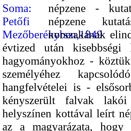
népzene - kuta
népzene kutat
korszakának elin
évtized után kisebbségi 
hagyományokhoz - köztük
személyéhez kapcsoló
hangfelvételei is - elsőso
kényszerült falvak lakói
helyszínen kottával leírt 
az a magyarázata, hogy a