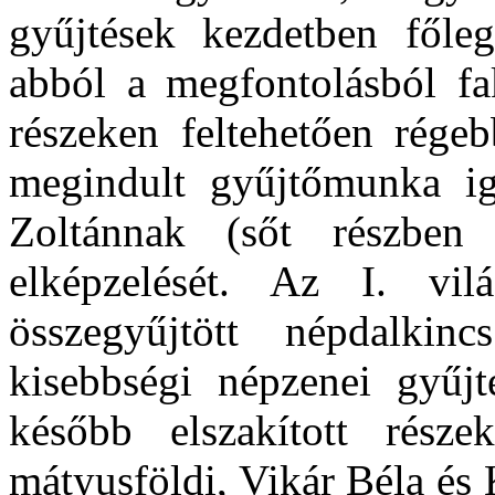
gyűjtések kezdetben főleg
abból a megfontolásból fa
részeken feltehetően rég
megindult gyűjtőmunka ig
Zoltánnak (sőt részbe
elképzelését. Az I. vil
összegyűjtött népdalki
kisebbségi népzenei gyűj
később elszakított részek
mátyusföldi, Vikár Béla és 