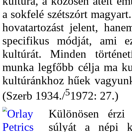
kultúra, a közösen átélt em
a sokfelé szétszórt magyar
hovatartozást jelent, han
specifikus módját, ami ez
kultúrát. Minden történe
munka legfőbb célja ma kul
kultúránkhoz hűek vagyun
5
(Szerb 1934./
1972: 27.)
Különösen érzi 
súlyát a népi k