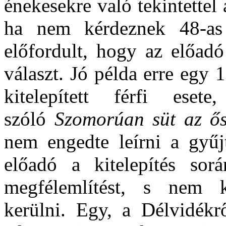
énekesekre való tekintettel
ha nem kérdeznek 48‑as 
előfordult, hogy az előad
választ. Jó példa erre egy
kitelepített férfi ese
szóló
Szomorúan süt az ős
nem engedte leírni a gyű
előadó a kitelepítés sor
megfélemlítést, s nem 
kerülni. Egy, a Délvidékrő