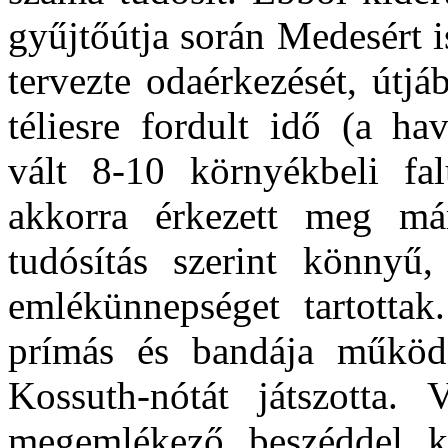
gyűjtőútja során Medesért i
tervezte odaérkezését, útjá
téliesre fordult idő (a ha
vált 8-10 környékbeli fa
akkorra érkezett meg má
tudósítás szerint könnyű,
emlékünnepséget tartotta
prímás és bandája működ
Kossuth-nótát játszotta.
megemlékező beszéddel k