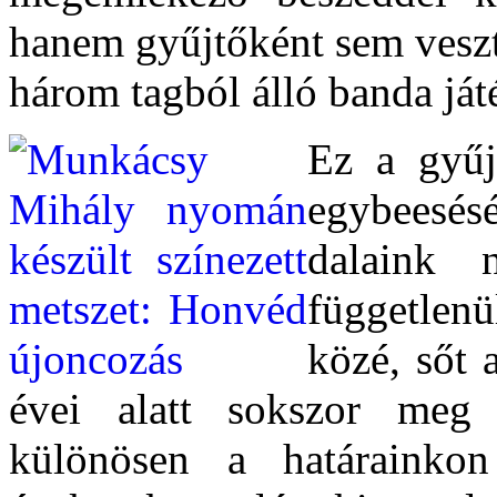
hanem gyűjtőként sem veszte
három tagból álló banda ját
Ez a gyűj
egybeesés
dalaink 
függetlenü
közé, sőt a
évei alatt sokszor meg 
különösen a határainko