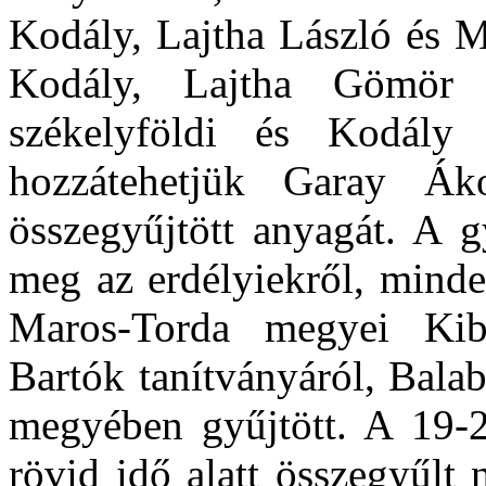
Kodály, Lajtha László és M
Kodály, Lajtha Gömör 
székelyföldi és Kodály 
hozzátehetjük Garay Ák
összegyűjtött anyagát. A 
meg az erdélyiekről, minde
Maros-Torda megyei Kibéd
Bartók tanítványáról, Bala
megyében gyűjtött. A 19-2
rövid idő alatt összegyűlt