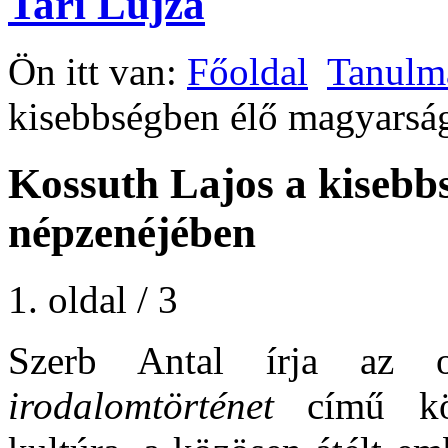
Tari Lujza
Ön itt van:
Főoldal
Tanulm
kisebbségben élő magyarsá
Kossuth Lajos a kisebb
népzenéjében
1. oldal / 3
Szerb Antal írja az 
irodalomtörténet
című kön