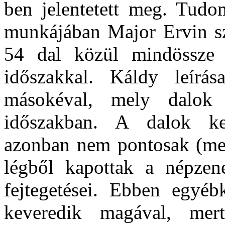
ben jelentetett meg. Tudo
munkájában Major Ervin sze
54 dal közül mindössze 
időszakkal. Káldy leírá
másokéval, mely dalok 
időszakban. A dalok kel
azonban nem pontosak (mert
légből kapottak a népzenei
fejtegetései.
Ebben egyébk
keveredik magával, mer