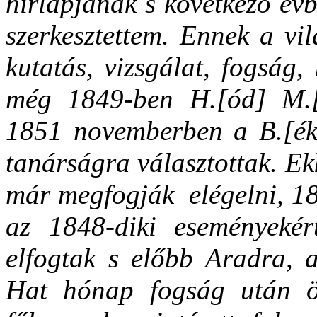
hirlapjának s következő évb
szerkesztettem. Ennek a vil
kutatás, vizsgálat, fogság,
még 1849-ben H.[ód] M.[e
1851 novemberben a B.[éké
tanárságra választottak. Ek
már megfogják elégelni, 18
az 1848-diki eseményeké
elfogtak s előbb Aradra, 
Hat hónap fogság után ö