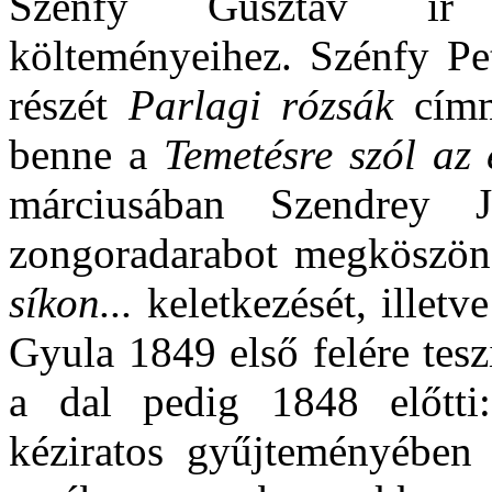
Szénfy Gusztáv ír 
költeményeihez. Szénfy Pe
részét
Parlagi rózsák
címm
benne a
Temetésre szól az 
márciusában Szendrey J
zongoradarabot megköszön
síkon...
keletkezését, illetv
Gyula 1849 első felére tes
a dal pedig 1848 előtti
kéziratos gyűjteményében 