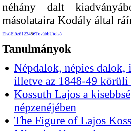
néhány dalt kiadványábó
másolataira Kodály által ráí
Első
Előző
1
2
3
4
5
6
Tovább
Utolsó
Tanulmányok
Népdalok, népies dalok, 
illetve az 1848-49 körüli
Kossuth Lajos a kisebbs
népzenéjében
The Figure of Lajos Koss