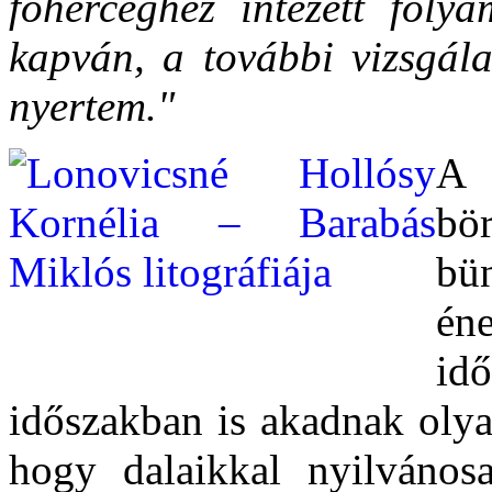
főherceghez intézett foly
kapván, a további vizsgála
nyertem."
A 
bö
bün
éne
idő
időszakban is akadnak olya
hogy dalaikkal nyilvánosa