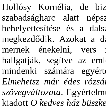
Hollósy Kornélia, de bi
szabadságharc alatt nép
behelyettesítése és a da
megkezdődik. Azokat a d
mernek énekelni, vers n
hallgatják, segítve az eml
mindenki számára egyért
Elmehetsz már édes rózsám
szövegváltozata
. Egyértelm
kiadott
O kedves ház büszke 