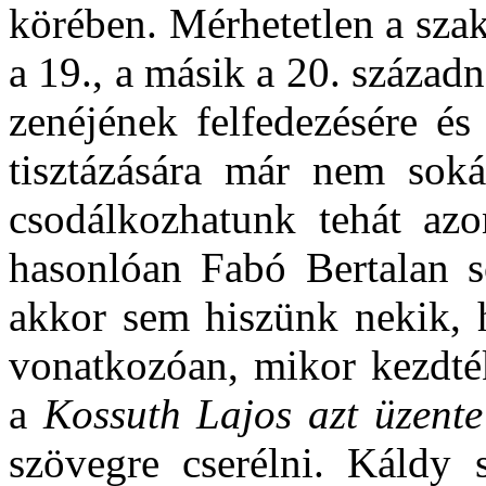
körében. Mérhetetlen a szak
a 19., a másik a 20. századn
zenéjének felfedezésére é
tisztázására már nem sok
csodálkozhatunk tehát az
hasonlóan Fabó Bertalan so
akkor sem hiszünk nekik, h
vonatkozóan, mikor kezdté
a
Kossuth Lajos azt üzente
szövegre cserélni. Káldy 