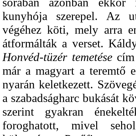
sorában azonban ekkor
kunyhója szerepel. Az u
végéhez köti, mely arra e
átformálták a verset. Kál
Honvéd-tüzér temetése
cím 
már a magyart a teremtő e
nyarán keletkezett. Szöveg
a szabadságharc bukását kö
szerint gyakran énekel
foroghatott, mivel seh