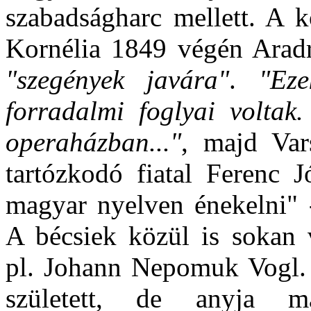
szabadságharc mellett. A k
Kornélia 1849 végén Aradr
"szegények javára"
.
"Ez
forradalmi foglyai voltak.
operaházban..."
, majd Var
tartózkodó fiatal Ferenc J
magyar nyelven énekelni" 
A bécsiek közül is sokan 
pl. Johann Nepomuk Vogl.
született, de anyja ma