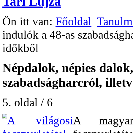
Tari Lujza
Ön itt van:
Főoldal
Tanulm
indulók a 48-as szabadságha
időkből
Népdalok, népies dalok,
szabadságharcról, illet
5. oldal / 6
A magyar