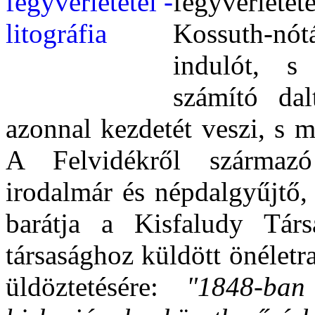
fegyverletéte
Kossuth-nó
indulót, s
számító da
azonnal kezdetét veszi, s m
A Felvidékről származó
irodalmár és népdalgyűjtő, 
barátja a Kisfaludy Tár
társasághoz küldött önéletr
üldöztetésére:
"1848-ban