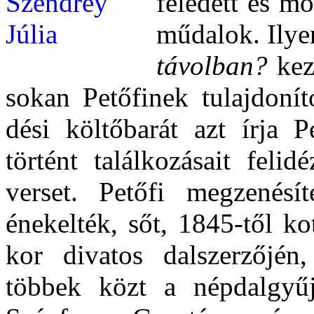
feledett és mo
műdalok. Ilye
távolban?
kez
sokan Petőfinek tulajdonít
dési költőbarát azt írja 
történt találkozásait feli
verset. Petőfi megzenésí
énekelték, sőt, 1845-től k
kor divatos dalszerzőjén
többek közt a népdalgyűj