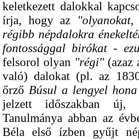
keletkezett dalokkal kapcs
írja, hogy az
"olyanokat,
régibb népdalokra énekelték
fontossággal birókat - ezu
felsorol olyan
"régi"
(azaz 
való) dalokat (pl. az 183
őrző
Búsul a lengyel hona
jelzett időszakban új, 
Tanulmánya abban az évbe
Béla első ízben gyűjt nép