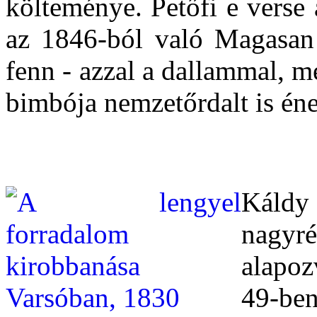
költeménye. Petőfi e vers
az 1846-ból való Magasan 
fenn - azzal a dallammal, me
bimbója nemzetőrdalt is éne
Káldy
nagyr
alapoz
49-ben