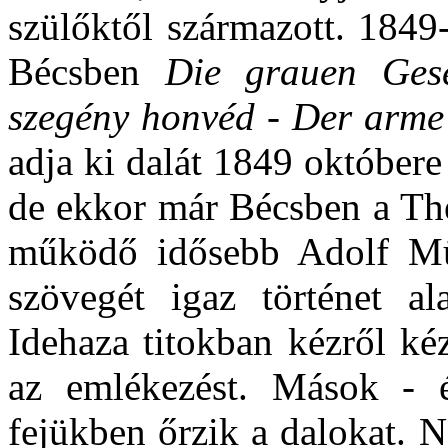
szülőktől származott. 184
Bécsben
Die grauen Gese
szegény honvéd - Der arm
adja ki dalát 1849 októbere
de ekkor már Bécsben a The
működő idősebb Adolf Mül
szövegét igaz történet al
Idehaza titokban kézről kéz
az emlékezést. Mások - é
fejükben őrzik a dalokat. 