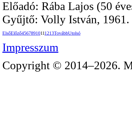
Előadó: Rába Lajos (50 éves
Gyűjtő: Volly István, 1961.
Első
Előző
4
5
6
7
8
9
10
11
12
13
Tovább
Utolsó
Impresszum
Copyright © 2014–2026. Mi