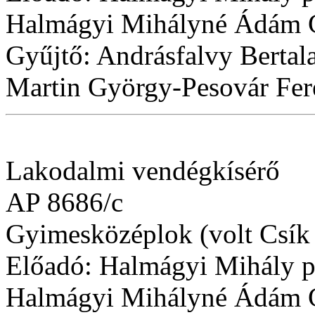
Halmágyi Mihályné Ádám Gi
Gyűjtő: Andrásfalvy Bertal
Martin György-Pesovár Fer
Lakodalmi vendégkísérő
AP 8686/c
Gyimesközéplok (volt Csík
Előadó: Halmágyi Mihály pr
Halmágyi Mihályné Ádám Gi