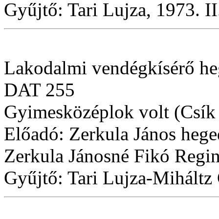
Gyűjtő: Tari Lujza, 1973. II
Lakodalmi vendégkísérő heg
DAT 255
Gyimesközéplok volt (Csík
Előadó: Zerkula János hege
Zerkula Jánosné Fikó Regin
Gyűjtő: Tari Lujza-Miháltz 