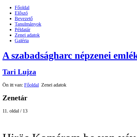
Főoldal
Előszó
Bevezető
Tanulmányok
Példatár
Zenei adatok
Galéria
A szabadságharc népzenei emlék
Tari Lujza
Ön itt van:
Főoldal
Zenei adatok
Zenetár
11. oldal / 13