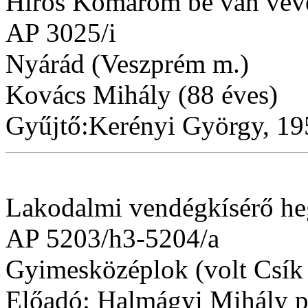
Hirös Komárom be van véve
AP 3025/i
Nyárád (Veszprém m.)
Kovács Mihály (88 éves)
Gyűjtő:Kerényi György, 19
Lakodalmi vendégkísérő he
AP 5203/h3-5204/a
Gyimesközéplok (volt Csík
Előadó: Halmágyi Mihály pr