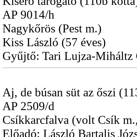
Kísérő tárogató (110b kotta
AP 9014/h
Nagykőrös (Pest m.)
Kiss László (57 éves)
Gyűjtő: Tari Lujza-Miháltz 
Aj, de búsan süt az őszi (11
AP 2509/d
Csíkkarcfalva (volt Csík m.
Előadó: László Bartalis Józ