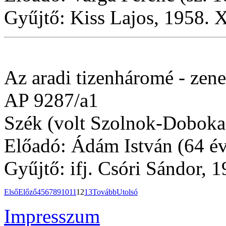
Gyűjtő: Kiss Lajos, 1958. X
Az aradi tizenháromé - zene
AP 9287/a1
Szék (volt Szolnok-Doboka
Előadó: Ádám István (64 év
Gyűjtő: ifj. Csóri Sándor, 1
Első
Előző
4
5
6
7
8
9
10
11
12
13
Tovább
Utolsó
Impresszum