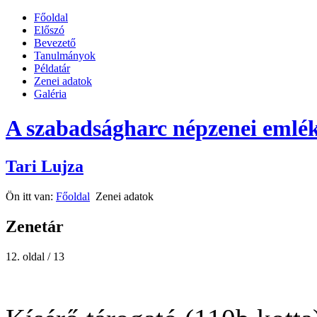
Főoldal
Előszó
Bevezető
Tanulmányok
Példatár
Zenei adatok
Galéria
A szabadságharc népzenei emlék
Tari Lujza
Ön itt van:
Főoldal
Zenei adatok
Zenetár
12. oldal / 13