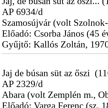
Jaj, de búsan süt az őszi... (
AP 6934/d
Szamosújvár (volt Szolnok
Előadó: Csorba János (45 é
Gyűjtő: Kallós Zoltán, 1970
Jaj de búsan süt az őszi (11
AP 2329/d
Abara (volt Zemplén m., O
Előadó: Varga Ferenc (sz. 