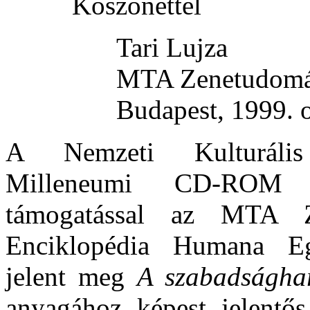
Köszönettel
Tari Lujza
MTA Zenetudomán
Budapest, 1999. 
A Nemzeti Kulturális
Milleneumi CD-ROM p
támogatással az MTA 
Enciklopédia Humana Eg
jelent meg
A szabadsághar
anyagához képest jelent