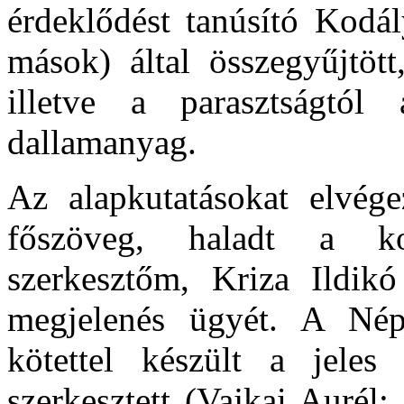
érdeklődést tanúsító Kodál
mások) által összegyűjtött
illetve a parasztságtól 
dallamanyag.
Az alapkutatásokat elvég
főszöveg, haladt a kotta
szerkesztőm, Kriza Ildikó
megjelenés ügyét. A Nép
kötettel készült a jeles
szerkesztett (Vajkai Aurél: