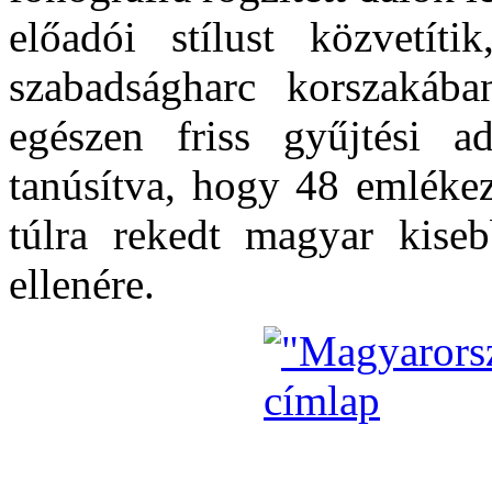
előadói stílust közvetít
szabadságharc korszakába
egészen friss gyűjtési a
tanúsítva, hogy 48 emlékeze
túlra rekedt magyar kiseb
ellenére.