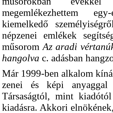
műsorokban évekkel
megemlékezhettem egy-
kiemelkedő személyiségr
népzenei emlékek segítsé
műsorom
Az aradi vértanú
hangolva
c. adásban hangzo
Már 1999-ben alkalom kínál
zenei és képi anyaggal 
Társaságtól, mint kiadótó
kiadásra. Akkori elnökének