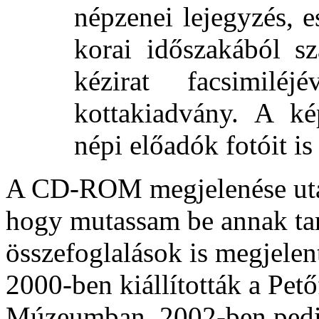
népzenei lejegyzés, 
korai időszakából s
kézirat facsimilé
kottakiadvány. A ké
népi előadók fotóit is
A CD-ROM megjelenése utá
hogy mutassam be annak tar
összefoglalások is megjele
2000-ben kiállították a Pető
Múzeumban, 2002-ben pedi