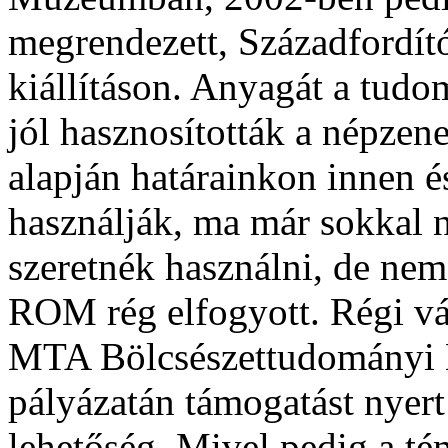
megrendezett, Századfordít
kiállításon. Anyagát a tud
jól hasznosították a népzene
alapján határainkon innen é
használják, ma már sokkal 
szeretnék használni, de ne
ROM rég elfogyott. Régi vág
MTA Bölcsészettudományi 
pályázatán támogatást nyert 
lehetőség. Mivel pedig a tém