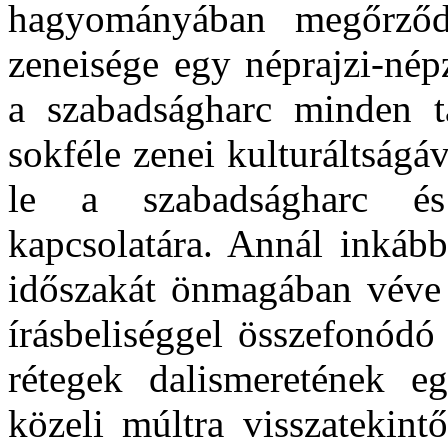
hagyományában megőrződ
zeneisége egy néprajzi-nép
a szabadságharc minden tá
sokféle zenei kulturáltságá
le a szabadságharc és
kapcsolatára. Annál inkáb
időszakát önmagában véve i
írásbeliséggel összefonódó
rétegek dalismeretének e
közeli múltra visszatekin