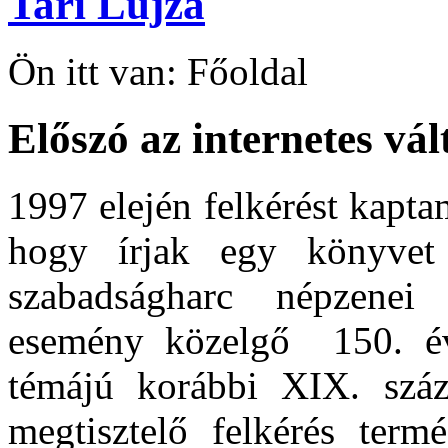
Tari Lujza
Ön itt van:
Főoldal
Előszó az internetes vá
1997 elején felkérést kapt
hogy írjak egy könyvet
szabadságharc népzenei 
esemény közelgő 150. év
témájú korábbi XIX. száza
megtisztelő felkérés termé