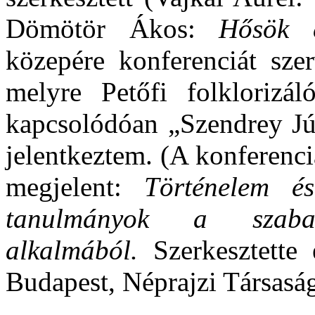
Dömötör Ákos:
Hősök 
közepére konferenciát szer
melyre Petőfi folklorizál
kapcsolódóan „Szendrey Júl
jelentkeztem. (A konferenc
megjelent:
Történelem és
tanulmányok a szabad
alkalmából.
Szerkesztette 
Budapest, Néprajzi Társasá