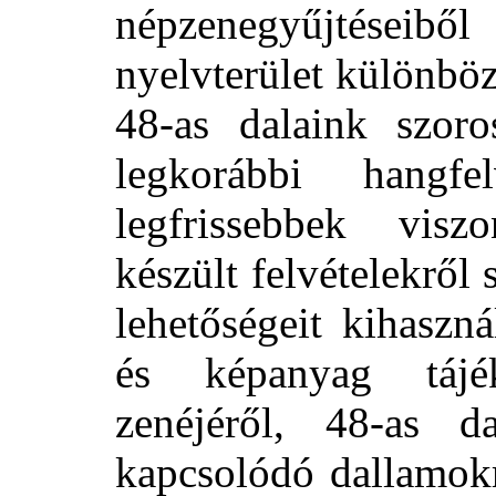
népzenegyűjtése
nyelvterület különböz
48-as dalaink szor
legkorábbi hangfe
legfrissebbek viszo
készült felvételekrő
lehetőségeit kihaszn
és képanyag tájé
zenéjéről, 48-as d
kapcsolódó dallamokr