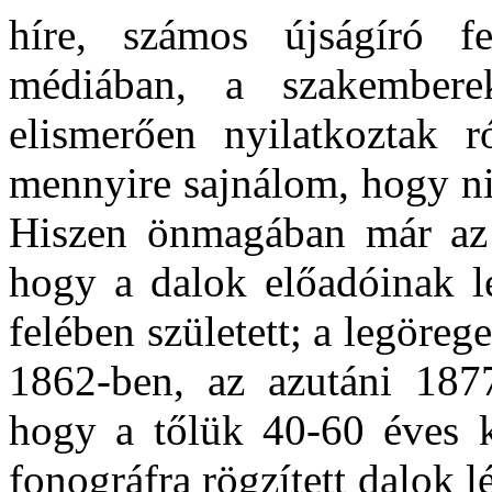
híre, számos újságíró fe
médiában, a szakembere
elismerően nyilatkoztak 
mennyire sajnálom, hogy ni
Hiszen önmagában már az i
hogy a dalok előadóinak l
felében született; a legöre
1862-ben, az azutáni 1877
hogy a tőlük 40-60 éves k
fonográfra rögzített dalok 