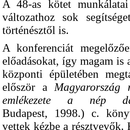
A 48-as kötet munkálat
változathoz sok segítsé
történésztől is.
A konferenciát megelőzőe
előadásokat, így magam i
központi épületében megt
először a
Magyarország 
emlékezete a nép da
Budapest,
1998.) c. köny
vettek kézbe a résztvevők.