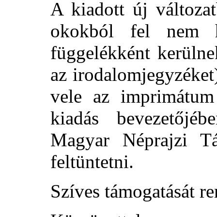
A kiadott új változa
okokból fel nem ha
függelékként kerülne
az irodalomjegyzéket)
vele az imprimátum
kiadás bevezetőjéb
Magyar Néprajzi Tá
feltüntetni.
Szíves támogatását r