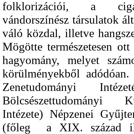
folklorizációi, a cig
vándorszínész társulatok álta
váló közdal, illetve hangsz
Mögötte természetesen ott 
hagyomány, melyet számo
körülményekből adódóan.
Zenetudományi Int
Bölcsészettudományi K
Intézete) Népzenei Gyűjt
(főleg a XIX. század il