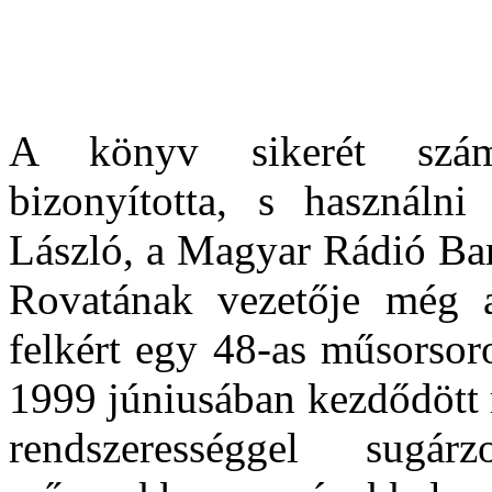
A könyv sikerét szám
bizonyította, s használn
László, a Magyar Rádió Ba
Rovatának vezetője még 
felkért egy 48-as műsorsor
1999 júniusában kezdődött 
rendszerességgel sug