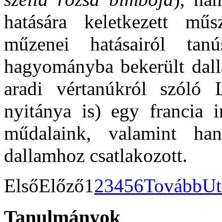
hatására keletkezett mű
műzenei hatásairól ta
hagyományba bekerült dalla
aradi vértanúkról szóló 
nyitánya is) egy francia i
műdalaink, valamint han
dallamhoz csatlakozott.
Első
Előző
1
2
3
4
5
6
Tovább
Ut
Tanulmányok