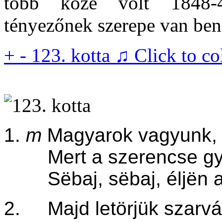
több köze volt 1848-4
tényezőnek szerepe van ben
+
-
123. kotta ♫
Click to co
1.
m
Magyarok vagyunk, 
Mert a szerencse gyás
Sëbaj, sëbaj, éljën a 
2. Majd letörjük szarvá