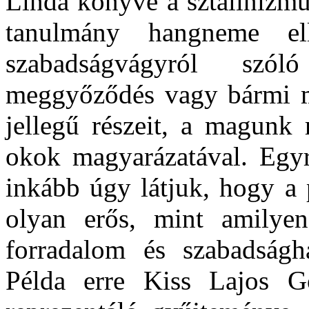
Linda könyve a sztálinizmu
tanulmány hangneme ell
szabadságvágyról szó
meggyőződés vagy bármi má
jellegű részeit, a magunk 
okok magyarázatával. Egyr
inkább úgy látjuk, hogy a 
olyan erős, mint amilye
forradalom és szabadságha
Példa erre Kiss Lajos G