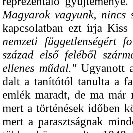
reprezentáló gyűjteménye. 
Magyarok vagyunk, nincs s
kapcsolatban ezt írja Kiss
nemzeti függetlenségért fo
század első feléből szárma
ellenes műdal."
Ugyanott a 
dalt a tanítótól tanulta a 
emlék maradt, de ma már ne
mert a történések időben k
mert a parasztságnak mind