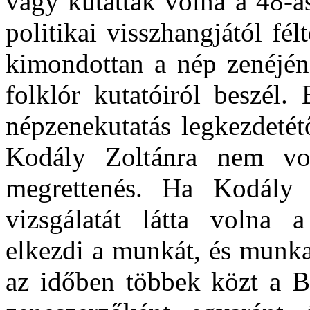
vagy kutatták volna a 48-a
politikai visszhangjától f
kimondottan a nép zenéjén
folklór kutatóiról beszél.
népzenekutatás legkezdetét
Kodály Zoltánra nem vol
megrettenés. Ha Kodály 
vizsgálatát látta volna a
elkezdi a munkát, és munkat
az időben többek közt a B