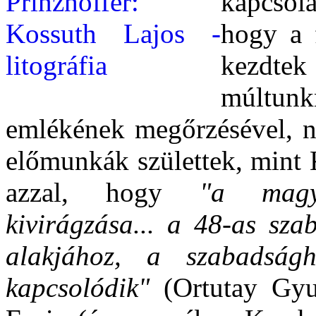
kapcsol
hogy a 
kezdte
múltun
emlékének megőrzésével, 
előmunkák születtek, mint 
azzal, hogy
"a magya
kivirágzása... a 48-as sz
alakjához, a szabadságh
kapcsolódik"
(Ortutay Gyul