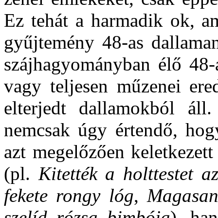
Ez tehát a harmadik ok, am
gyűjtemény 48-as dallaman
szájhagyományban élő 48-as
vagy teljesen műzenei ered
elterjedt dallamokból áll
nemcsak úgy értendő, hogy
azt megelőzően keletkezett
(pl.
Kitették a holttestet a
fekete rongy lóg
,
Magasan
szelíd rózsa bimbója
), ha