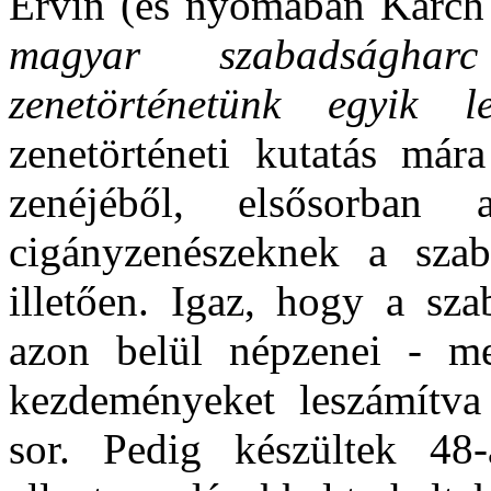
Ervin (és nyomában Karch 
magyar szabadságharc
zenetörténetünk egyik le
zenetörténeti kutatás már
zenéjéből, elsősorban
cigányzenészeknek a szaba
illetően. Igaz, hogy a sz
azon belül népzenei - me
kezdeményeket leszámítva
sor. Pedig készültek 48