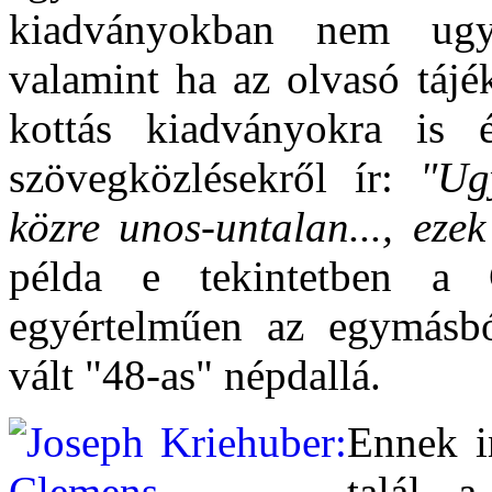
kiadványokban nem ugy
valamint ha az olvasó tájé
kottás kiadványokra is
szövegközlésekről ír:
"Ug
közre unos-untalan..., ezek
példa e tekintetben a
egyértelműen az egymásbó
vált "48-as" népdallá.
Ennek i
talál a