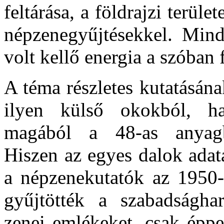
feltárása, a földrajzi terüle
népzenegyűjtésekkel. Mind
volt kellő energia a szóban 
A téma részletes kutatásá
ilyen külső okokból, h
magából a 48-as anyagb
Hiszen az egyes dalok adat
a népzenekutatók az 1950-
gyűjtötték a szabadsághar
zenei emlékeket, csak éppe