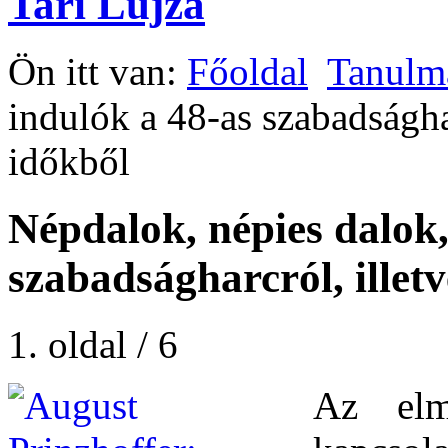
Tari Lujza
Ön itt van:
Főoldal
Tanulm
indulók a 48-as szabadságha
időkből
Népdalok, népies dalok,
szabadságharcról, illet
1. oldal / 6
Az elm