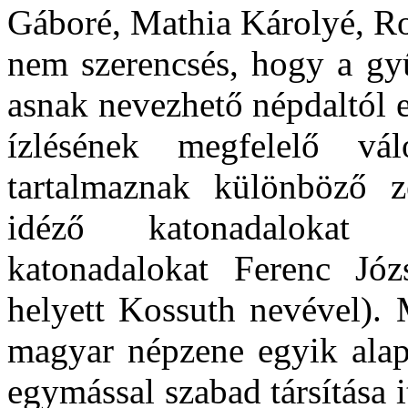
Gáboré, Mathia Károlyé, Ro
nem szerencsés, hogy a gy
asnak nevezhető népdaltól e
ízlésének megfelelő válo
tartalmaznak különböző z
idéző katonadalokat (
katonadalokat Ferenc Jó
helyett Kossuth nevével). 
magyar népzene egyik alap
egymással szabad társítása i