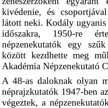
zeneszerzőként egyaránt 
kivédenie, és csoportjáva
látott neki. Kodály ugyanis
időszakra, 1950-re ér
népzenekutatók egy szűk 
között kezdhette meg m
Akadémia Népzenekutató C
A 48-as daloknak olyan mé
néprajzkutatók 1947-ben az
végeztek, a népzenekutató