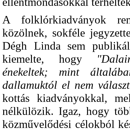
ellentmondásokkal terheltek
A folklórkiadványok re
közölnek, sokféle jegyzett
Dégh Linda sem publikál
kiemelte, hogy
"Dala
énekeltek; mint általá
dallamuktól el nem válasz
kottás kiadványokkal, mel
nélkülözik. Igaz, hogy t
közművelődési célokból ké