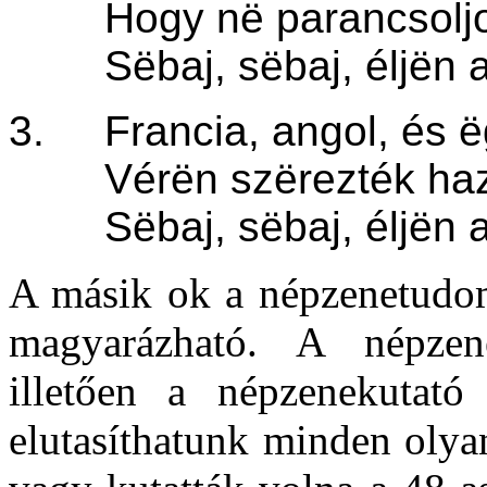
Hogy në parancsoljon
Sëbaj, sëbaj, éljën a 
3. Francia, angol, és 
Vérën szërezték hazá
Sëbaj, sëbaj, éljën a 
A másik ok a népzenetudom
magyarázható. A népzene
illetően a népzenekutató
elutasíthatunk minden olya