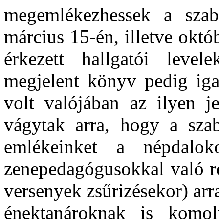
megemlékezhessek a szab
március 15-én, illetve okt
érkezett hallgatói leve
megjelent könyv pedig ig
volt valójában az ilyen j
vágytak arra, hogy a sza
emlékeinket a népdalok
zenepedagógusokkal való re
versenyek zsűrizésekor) arr
énektanároknak is komo