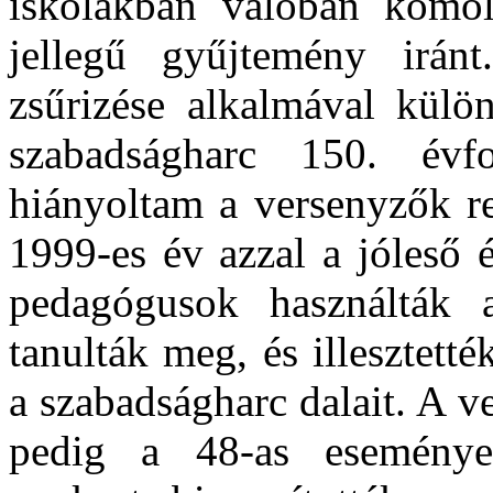
iskolákban valóban komol
jellegű gyűjtemény irán
zsűrizése alkalmával külö
szabadságharc 150. évf
hiányoltam a versenyzők re
1999-es év azzal a jóleső é
pedagógusok használták 
tanulták meg, és illesztett
a szabadságharc dalait. A v
pedig a 48-as eseménye