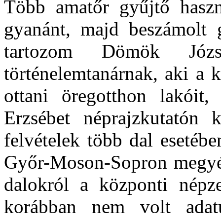
Több amatőr gyűjtő haszn
gyanánt, majd beszámolt gy
tartozom Dömök Józse
történelemtanárnak, aki a 
ottani öregotthon lakóit,
Erzsébet néprajzkutatón 
felvételek több dal esetéb
Győr-Moson-Sopron megyéb
dalokról a központi népz
korábban nem volt ada