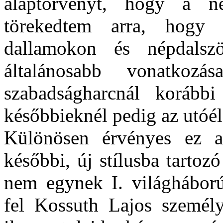
alaptörvényt, hogy a né
törekedtem arra, hogy
dallamokon és népdalsz
általánosabb vonatkoz
szabadságharcnál korább
későbbieknél pedig az utóé
Különösen érvényes ez a
későbbi, új stílusba tarto
nem egynek I. világháború
fel Kossuth Lajos személ