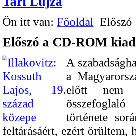
Tari Lujza
Ön itt van:
Főoldal
Előszó
Előszó a CD-ROM kiad
A szabadsághar
a Magyarorsz
előtt nem 
összefoglal
története sor
feltárásáért, ezért örültem