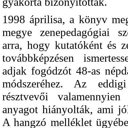
gyakorta bizonyították.
1998 áprilisa, a könyv meg
megye zenepedagógiai sze
arra, hogy kutatóként és 
továbbképzésen ismertes
adjak fogódzót 48-as népda
módszeréhez. Az eddigi
résztvevői valamennyien
anyagot hiányolták, ami jó
A hangzó melléklet ügyéb