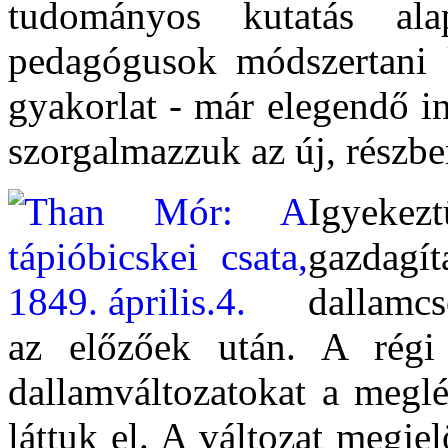
tudományos kutatás ala
pedagógusok módszertani k
gyakorlat - már elegendő i
szorgalmazzuk az új, részben
Igyeke
gazdag
dallamcs
az előzőek után. A régi 
dallamváltozatokat a meglé
láttuk el. A változat megjel