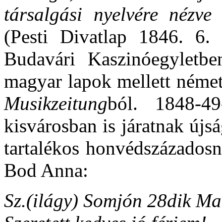
társalgási nyelvére nézve 
(Pesti Divatlap 1846. 6.
Budavári Kaszinóegyletb
magyar lapok mellett német
Musikzeitung
ból. 1848-4
kisvárosban is járatnak újs
tartalékos honvédszázadosn
Bod Anna:
Sz.(ilágy) Somjón 28dik Ma