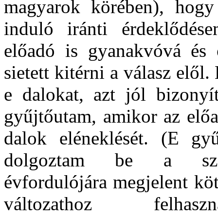
magyarok körében), hogy
induló iránti érdeklődés
előadó is gyanakvóvá és ó
sietett kitérni a válasz elő
e dalokat, azt jól bizonyí
gyűjtőutam, amikor az előa
dalok eléneklését.
(E gyű
dolgoztam be a szab
évfordulójára megjelent k
változathoz felhas