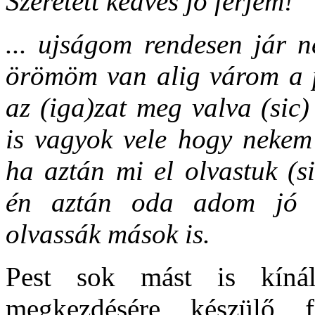
Szeretett kedves jó férjem!
... ujságom rendesen jár 
örömöm van alig várom a 
az (iga)zat meg valva (sic)
is vagyok vele hogy nekem
ha aztán mi el olvastuk (si
én aztán oda adom jó s
olvassák mások is.
Pest sok mást is kíná
megkezdésére készülő 