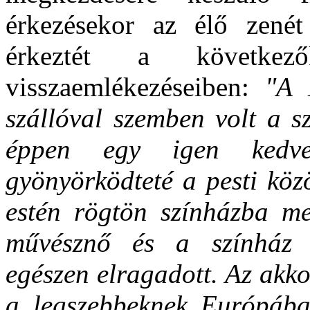
érkezésekor az élő zenét
érkeztét a következő
visszaemlékezéseiben:
"A 
szállóval szemben volt a s
éppen egy igen kedve
gyönyörködteté a pesti köz
estén rögtön színházba m
művésznő és a színház b
egészen elragadott. Az akko
a legszebbeknek Európába