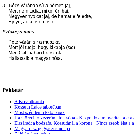
3. Bécs várában sír a német, jaj,
Mert nem tudja, mikor éri baj,
Negyvennyolcat jaj, de hamar elfeledte,
Ejnye, adta teremt
ë
tte.
Szövegvariáns
:
Pétervárán sír a muszka,
Mert jól tudja, hogy kikapja (
sic
)
Mert Galiciában hetek óta
Hallatszik a magyar nóta.
Példatár
A Kossuth-nóta
Kossuth Lajos táborában
Most szép lenni katonának
Ha Görgei jó vezérünk lett vóna - Kis pej lovam nyeritett a csa
Elszáradt a bodzafa, Kossuthnál a korona - Nincs szebb élet a 
Magyarország gyászos nótája
Zöld ág, buzogány