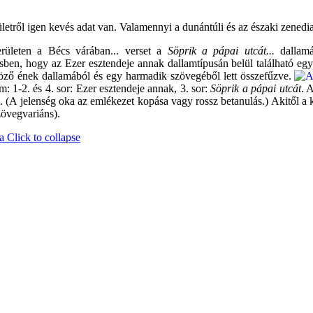
letről igen kevés adat van. Valamennyi a dunántúli és az északi zenedia
rületen a Bécs várában... verset a
Söprik a pápai utcát...
dallamá
sben, hogy az Ezer esztendeje annak dallamtípusán belül található egy
öző ének dallamából és egy harmadik szövegéből lett összefűzve.
m: 1-2. és 4. sor: Ezer esztendeje annak, 3. sor:
Söprik a pápai utcát
. 
. (A jelenség oka az emlékezet kopása vagy rossz betanulás.) Akitől a ka
zövegvariáns).
a
Click to collapse