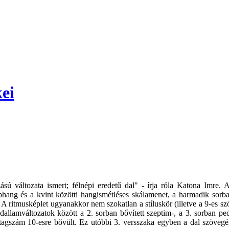
ei
ú változata ismert; félnépi eredetű dal" - írja róla Katona Imre. A 
hang és a kvint közötti hangismétléses skálamenet, a harmadik sorban
.
A ritmusképlet ugyanakkor nem szokatlan a stíluskör (illetve a 9-es s
llamváltozatok között a 2. sorban bővített szeptim-, a 3. sorban ped
ótagszám 10-esre bővült. Ez utóbbi 3. versszaka egyben a dal szövegé