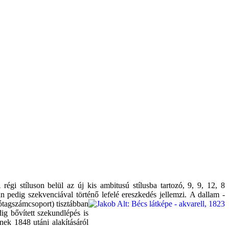
régi stíluson belül az új kis ambitusú stílusba tartozó, 9, 9, 12, 8
 pedig szekvenciával történő lefelé ereszkedés jellemzi. A dallam -
zótagszámcsoport) tisztábban
ig bővített szekundlépés is
nek 1848 utáni alakításáról