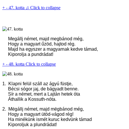
+
-
47. kotta ♫
Click to collapse
Megállj német, majd megbánod még,
Hogy a magyart űzöd, hajtod rég.
Majd ha egyszer a magyarnak kedve támad,
Kiporolja a pundrádat!
+
-
48. kotta
Click to collapse
1. Klapni felül száll az ágyú füstje,
Bécsi sógor jaj, de bágyadt benne.
Sír a német, mert a Lajtán hetek óta
Áthallik a Kossuth-nóta.
2. Më
gállj német, majd m
ë
gbánod még,
Hogy a magyart ütöd-vágod rég!
Ha minékünk ismét kuruc kedvünk támad
Kiporoljuk a plundrádat!