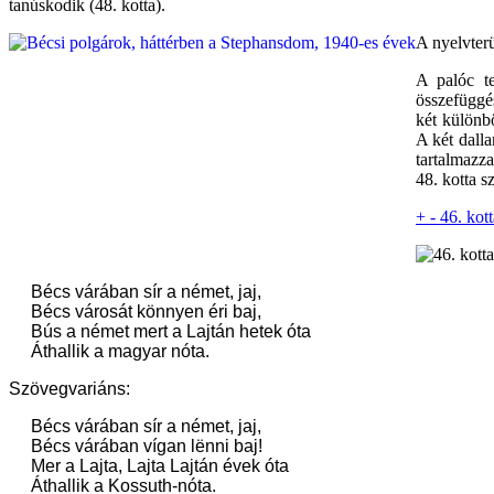
tanúskodik (48. kotta).
A nyelvterü
A palóc te
összefüggé
két különb
A két dalla
tartalmazza
48. kotta s
+
-
46. kott
Bécs várában sír a német, jaj,
Bécs városát könnyen éri baj,
Bús a német mert a Lajtán hetek óta
Áthallik a magyar nóta.
Szövegvariáns:
Bécs várában sír a német, jaj,
Bécs várában vígan l
ë
nni baj!
Mer a Lajta, Lajta Lajtán évek óta
Áthallik a Kossuth-nóta.