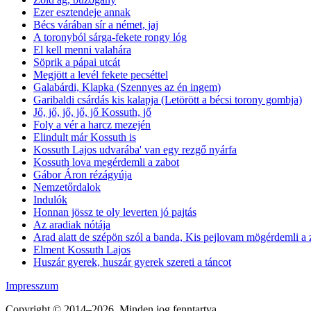
Ezer esztendeje annak
Bécs várában sír a német, jaj
A toronyból sárga-fekete rongy lóg
El kell menni valahára
Söprik a pápai utcát
Megjött a levél fekete pecséttel
Galabárdi, Klapka (Szennyes az én ingem)
Garibaldi csárdás kis kalapja (Letörött a bécsi torony gombja)
Jő, jő, jő, jő, jő Kossuth, jő
Foly a vér a harcz mezején
Elindult már Kossuth is
Kossuth Lajos udvarába' van egy rezgő nyárfa
Kossuth lova megérdemli a zabot
Gábor Áron rézágyúja
Nemzetőrdalok
Indulók
Honnan jössz te oly leverten jó pajtás
Az aradiak nótája
Arad alatt de szépön szól a banda, Kis pejlovam mögérdemli a 
Elment Kossuth Lajos
Huszár gyerek, huszár gyerek szereti a táncot
Impresszum
Copyright © 2014–2026. Minden jog fenntartva.