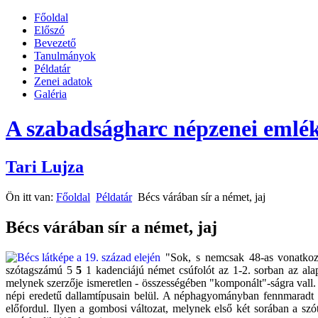
Főoldal
Előszó
Bevezető
Tanulmányok
Példatár
Zenei adatok
Galéria
A szabadságharc népzenei emlék
Tari Lujza
Ön itt van:
Főoldal
Példatár
Bécs várában sír a német, jaj
Bécs várában sír a német, jaj
"Sok, s nemcsak 48-as vonatkozás
szótagszámú 5
5
1 kadenciájú német csúfolót az 1-2. sorban az alap
melynek szerzője ismeretlen - összességében "komponált"-ságra vall
népi eredetű dallamtípusain belül. A néphagyományban fennmaradt da
előfordul. Ilyen a gombosi változat, melynek első két sorában a sz