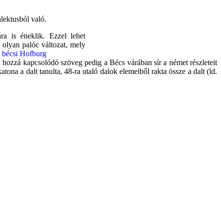
lektusból való.
ra is éneklik. Ezzel lehet
 olyan palóc változat, mely
A hozzá kapcsolódó szöveg pedig a Bécs várában sír a német részleteit
tona a dalt tanulta, 48-ra utaló dalok elemeiből rakta össze a dalt (ld.