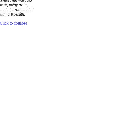
centől Nagyváradig
z út, mëgy az út,
ënt el, azon mënt el
úth, a Kossúth.
Click to collapse