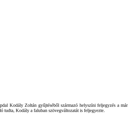
népdal Kodály Zoltán gyűjtéséből származó helyszíni feljegyzés a már
tudta, Kodály a faluban szövegváltozatát is feljegyezte.