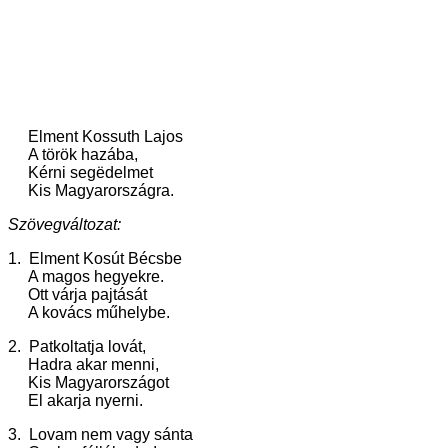
Elment Kossuth Lajos
A török hazába,
Kérni segëdelmet
Kis Magyarországra.
Szövegváltozat:
1. Elment Kosút Bécsbe
A magos hegyekre.
Ott várja pajtását
A kovács műhelybe.
2. Patkoltatja lovát,
Hadra akar menni,
Kis Magyarországot
El akarja nyerni.
3. Lovam nem vagy sánta