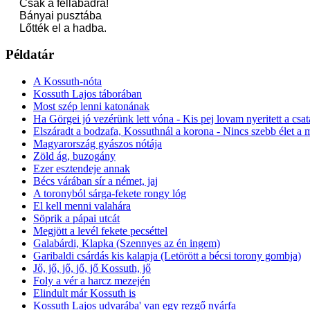
Csak a féllábadra!
Bányai pusztába
Lőtték el a hadba.
Példatár
A Kossuth-nóta
Kossuth Lajos táborában
Most szép lenni katonának
Ha Görgei jó vezérünk lett vóna - Kis pej lovam nyeritett a csa
Elszáradt a bodzafa, Kossuthnál a korona - Nincs szebb élet a 
Magyarország gyászos nótája
Zöld ág, buzogány
Ezer esztendeje annak
Bécs várában sír a német, jaj
A toronyból sárga-fekete rongy lóg
El kell menni valahára
Söprik a pápai utcát
Megjött a levél fekete pecséttel
Galabárdi, Klapka (Szennyes az én ingem)
Garibaldi csárdás kis kalapja (Letörött a bécsi torony gombja)
Jő, jő, jő, jő, jő Kossuth, jő
Foly a vér a harcz mezején
Elindult már Kossuth is
Kossuth Lajos udvarába' van egy rezgő nyárfa