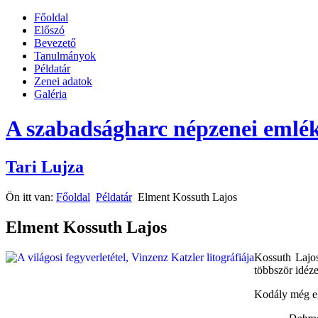
Főoldal
Előszó
Bevezető
Tanulmányok
Példatár
Zenei adatok
Galéria
A szabadságharc népzenei emlék
Tari Lujza
Ön itt van:
Főoldal
Példatár
Elment Kossuth Lajos
Elment Kossuth Lajos
Kossuth Lajos
többször idéz
Kodály még eg