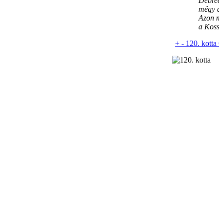
Debre
mëgy a
Azon m
a Koss
+
-
120. kotta