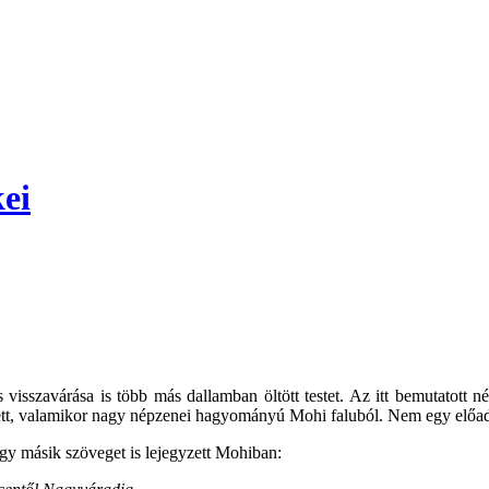
ei
 visszavárása is több más dallamban öltött testet. Az itt bemutatott 
ett, valamikor nagy népzenei hagyományú Mohi faluból. Nem egy előadó 
y másik szöveget is lejegyzett Mohiban: