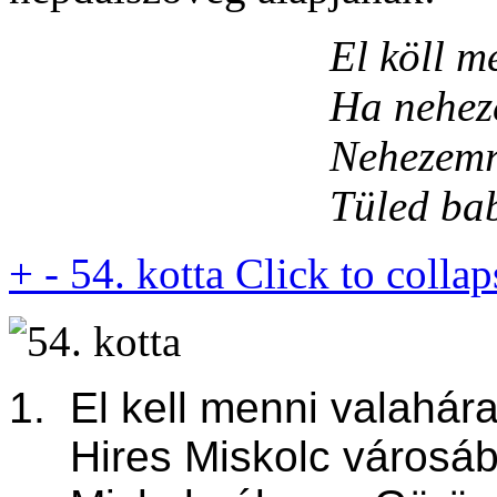
El köll me
Ha neheze
Nehezemre
Tüled bab
+
-
54. kotta
Click to collap
1. El kell menni valahára
Hires Miskolc városáb