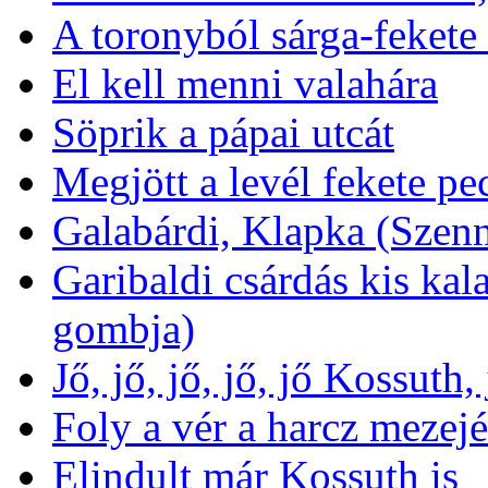
A toronyból sárga-fekete
El kell menni valahára
Söprik a pápai utcát
Megjött a levél fekete pec
Galabárdi, Klapka (Szen
Garibaldi csárdás kis kal
gombja)
Jő, jő, jő, jő, jő Kossuth,
Foly a vér a harcz mezej
Elindult már Kossuth is