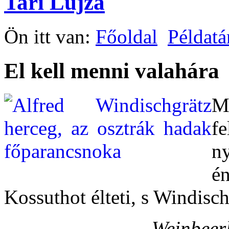
Tari Lujza
Ön itt van:
Főoldal
Példatá
El kell menni valahára
M
f
n
é
Kossuthot élteti, s Windisc
Weinbeer