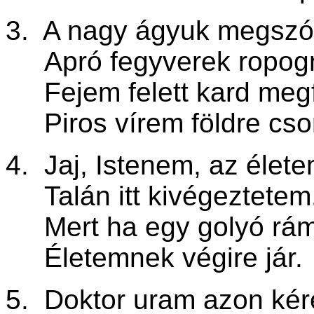
3. A nagy ágyuk megszó
Apró fegyverek ropog
Fejem felett kard megf
Piros vírem földre csor
4. Jaj, Istenem, az élete
Talán itt kivégeztetem
Mert ha egy golyó rám 
Életemnek végire jár.
5. Doktor uram azon ké