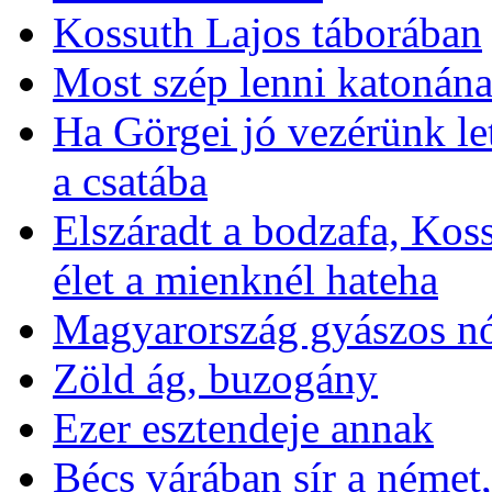
Kossuth Lajos táborában
Most szép lenni katonán
Ha Görgei jó vezérünk let
a csatába
Elszáradt a bodzafa, Kos
élet a mienknél hateha
Magyarország gyászos nó
Zöld ág, buzogány
Ezer esztendeje annak
Bécs várában sír a német,