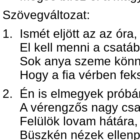
Szövegváltozat:
1. Ismét eljött az az óra,
El kell menni a csatáb
Sok anya szeme könny
Hogy a fia vérben feks
2. Én is elmegyek próbá
A vérengzős nagy csa
Felülök lovam hátára,
Büszkén nézek ellenpá