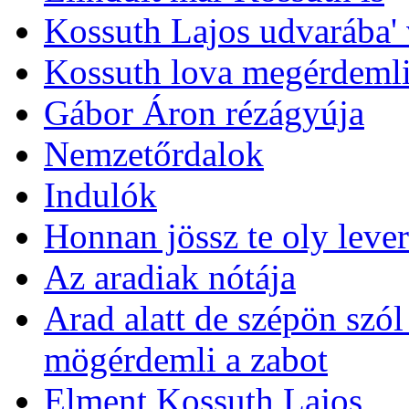
Kossuth Lajos udvarába' 
Kossuth lova megérdemli
Gábor Áron rézágyúja
Nemzetőrdalok
Indulók
Honnan jössz te oly lever
Az aradiak nótája
Arad alatt de szépön szó
mögérdemli a zabot
Elment Kossuth Lajos