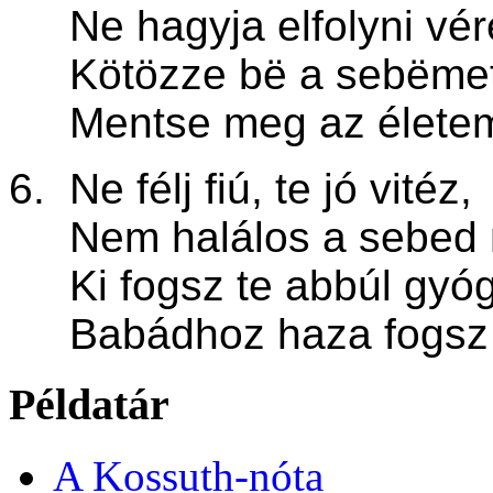
Ne hagyja elfolyni vér
Kötözze bë a sebëmet
Mentse meg az életem
6. Ne félj fiú, te jó vitéz,
Nem halálos a sebed 
Ki fogsz te abbúl gyóg
Babádhoz haza fogsz 
Példatár
A Kossuth-nóta