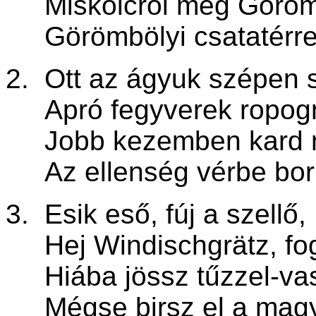
Miskolcról meg Göröm
Görömbölyi csatatérre
2. Ott az ágyuk szépen 
Apró fegyverek ropog
Jobb kezemben kard m
Az ellenség vérbe boru
3. Esik eső, fúj a szellő,
Hej Windischgrätz, fog
Hiába jössz tűzze
Mégse birsz el a magya