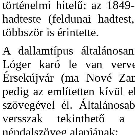
történelmi hitelű: az 1849
hadteste (feldunai hadtest
többször is érintette.
A dallamtípus általánosan
Lóger karó le van verve
Érsekújvár (ma Nové Zam
pedig az említetten kívül 
szövegével él. Általánosab
versszak tekinthető a
népdalszöveg alapjának: