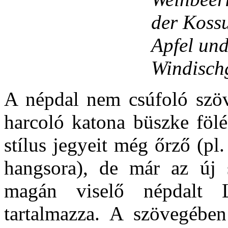
der Kossu
Apfel und
Windischg
A népdal nem csúfoló szöv
harcoló katona büszke föl
stílus jegyeit még őrző (pl.
hangsora), de már az új s
magán viselő népdalt 
tartalmazza. A szövegébe