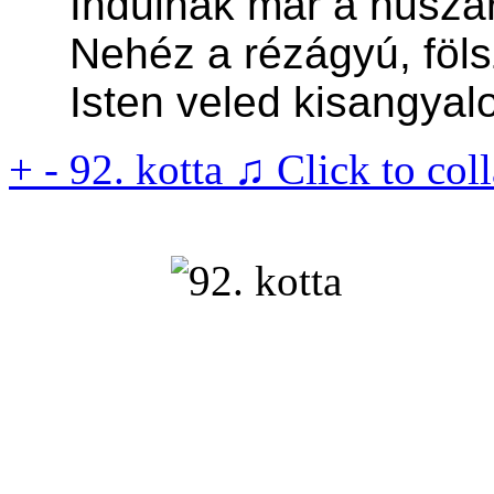
Indulnak már a huszáro
Nehéz a rézágyú, fölsz
Isten veled kisangyalom
+
-
92. kotta ♫
Click to col