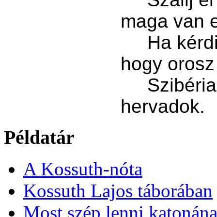
maga van e
Ha kérdi,
hogy orosz
Szibéria 
hervadok.
Példatár
A Kossuth-nóta
Kossuth Lajos táborában
Most szép lenni katonán