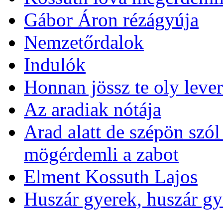
Gábor Áron rézágyúja
Nemzetőrdalok
Indulók
Honnan jössz te oly lever
Az aradiak nótája
Arad alatt de szépön szó
mögérdemli a zabot
Elment Kossuth Lajos
Huszár gyerek, huszár gye