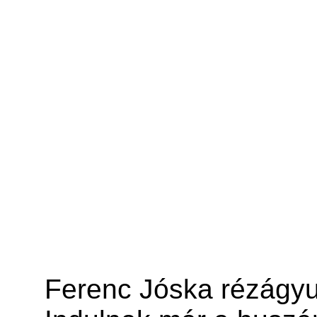
Ferenc Jóska rézágyuja