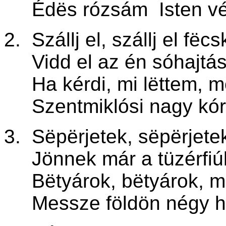
Édës rózsám Isten véled
2.
Szállj el, szállj el f
ëcs
Vidd el az én sóhajtá
Ha kérdi, mi lëttem, mo
Szentmiklósi nagy kórhá
3.
S
ëpërjetek, sëpërjete
Jönnek már a tüzérfiúk
Bëtyárok, bëtyárok, mi
Messze földön négy hón