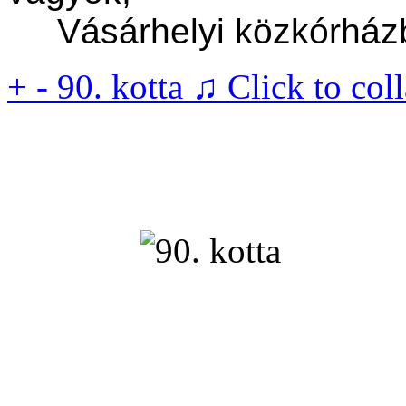
Vásárhelyi közkórházba
+
-
90. kotta ♫
Click to col