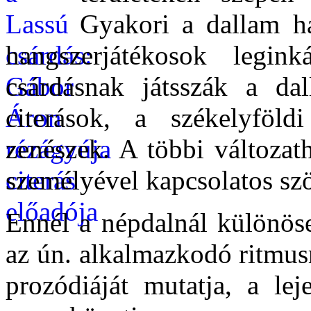
Gyakori a dallam ha
hangszerjátékosok legink
csárdásnak játsszák a dal
citerások, a székelyföld
zenészek. A többi változa
személyével kapcsolatos szö
Ennél a népdalnál különöse
az ún. alkalmazkodó ritmusr
prozódiáját mutatja, a le