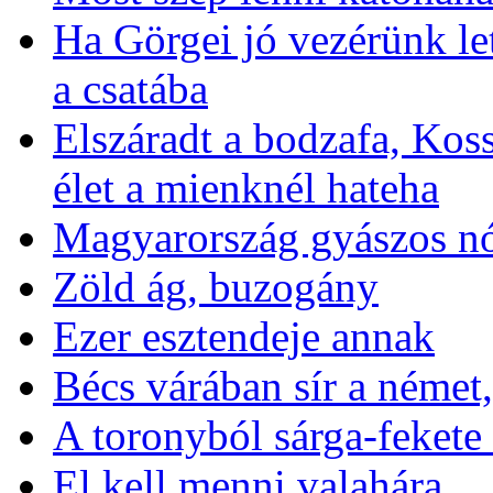
Ha Görgei jó vezérünk let
a csatába
Elszáradt a bodzafa, Kos
élet a mienknél hateha
Magyarország gyászos nó
Zöld ág, buzogány
Ezer esztendeje annak
Bécs várában sír a német,
A toronyból sárga-fekete
El kell menni valahára