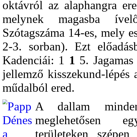
oktávról az alaphangra ere
melynek magasba ívelő
Szótagszáma 14-es, mely es
2-3. sorban). Ezt előadásb
Kadenciái: 1
1
5. Jagamas 
jellemző kisszekund-lépés 
műdalból ered.
A dallam minden 
meglehetősen e
területeken szépen 