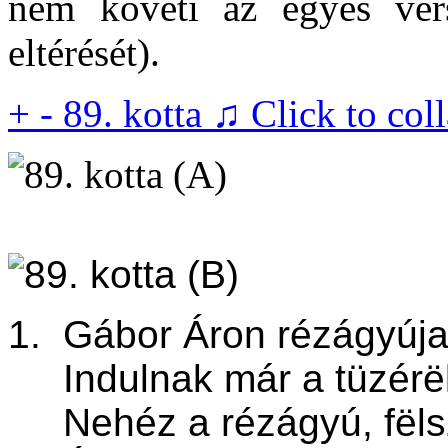
nem követi az egyes vers
eltérését).
+
-
89. kotta ♫
Click to col
1.
Gábor Áron rézágyúja
Indulnak már a tüzérëk
Nehéz a rézágyú, fëlszá