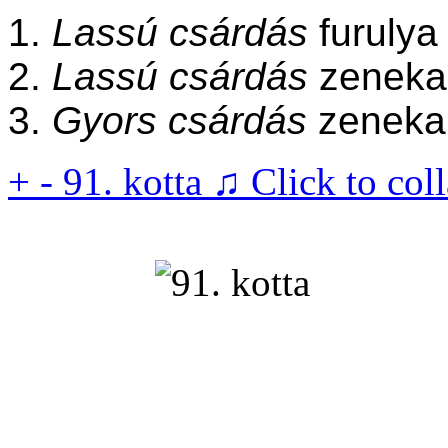
1.
Lassú csárdás
furulya
2.
Lassú csárdás
zeneka
3.
Gyors csárdás
zeneka
+
-
91. kotta ♫
Click to col