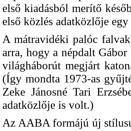
első kiadásból merítő későb
első közlés adatközlője egy 
A mátravidéki palóc falva
arra, hogy a népdalt Gábor 
világháborút megjárt katon
(Így mondta 1973-as gyűjt
Zeke Jánosné Tari Erzséb
adatközlője is volt.)
Az AABA formájú új stílusú