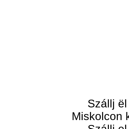
Szállj
ë
Miskolcon k
Szállj el 