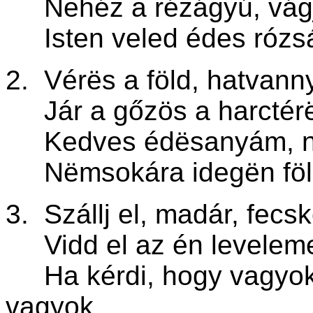
Nehéz a rézágyú, vágja
Isten veled édes rózsám
2.
Vér
ës a föld, hatvann
Jár a gőzös a harctérën
Kedves édësanyám, në 
Nëmsokára idegën föld 
3. Szállj el, madár, fecs
Vidd el az én leveleme
Ha kérdi, hogy vagyok
vagyok,