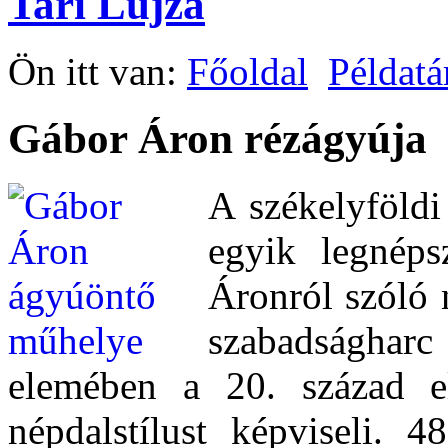
Tari Lujza
Ön itt van:
Főoldal
Példatá
Gábor Áron rézágyúja
A székelyföld
egyik legnép
Áronról szóló 
szabadságha
elemében a 20. század el
népdalstílust képviseli. 4