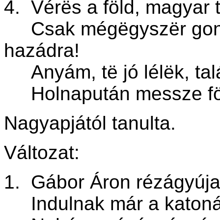
4.
Vér
ës a föld, magyar t
Csak mégëgyszër gondo
hazádra!
Anyám, të jó lélëk, tal
Holnapután messze föld
Nagyapjától tanulta.
Változat:
1.
Gábor Áron rézágyúja
Indulnak már a katonák