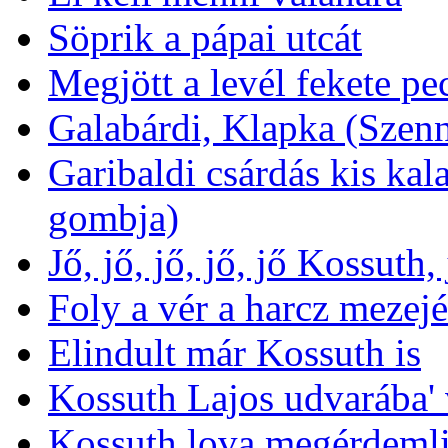
Söprik a pápai utcát
Megjött a levél fekete pec
Galabárdi, Klapka (Szen
Garibaldi csárdás kis kal
gombja)
Jő, jő, jő, jő, jő Kossuth,
Foly a vér a harcz mezej
Elindult már Kossuth is
Kossuth Lajos udvarába' 
Kossuth lova megérdemli