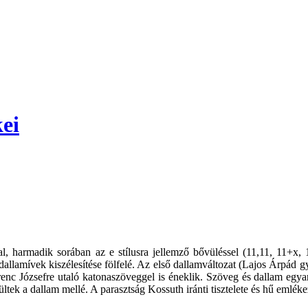
ei
al, harmadik sorában az e stílusra jellemző bővüléssel (11,11, 11+x,
 dallamívek kiszélesítése fölfelé. Az első dallamváltozat (Lajos Árpád
erenc Józsefre utaló katonaszöveggel is éneklik. Szöveg és dallam egyar
ltek a dallam mellé. A parasztság Kossuth iránti tisztelete és hű emlékez