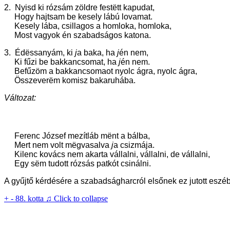
2. Nyisd ki rózsám zöldre fest
ë
tt kapudat,
Hogy hajtsam be kesely lábú lovamat.
Kesely lába, csillagos a homloka, homloka,
Most vagyok én szabadságos katona.
3.
Éd
ë
ssanyám, ki
j
a baka, ha
j
én nem,
Ki fűzi be bakkancsomat, ha
j
én nem.
Befűzöm a bakkancsomaot nyolc ágra, nyolc ágra,
Összever
ë
m komisz bakaruhába.
Változat:
Ferenc József mezítláb mënt a bálba,
Mert nem volt mëgvasalva
j
a csizmája.
Kilenc kovács nem akarta vállalni, vállalni, de vállalni,
Egy sëm tudott rózsás patkót csinálni.
A gyűjtő kérdésére a szabadságharcról elsőnek ez jutott esz
+
-
88. kotta ♫
Click to collapse