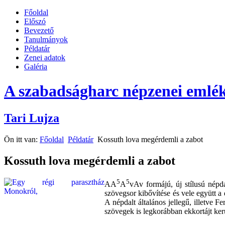
Főoldal
Előszó
Bevezető
Tanulmányok
Példatár
Zenei adatok
Galéria
A szabadságharc népzenei emlék
Tari Lujza
Ön itt van:
Főoldal
Példatár
Kossuth lova megérdemli a zabot
Kossuth lova megérdemli a zabot
5
5
AA
A
vAv formájú, új stílusú népd
szövegsor kibővítése és vele együtt a
A népdalt általános jellegű, illetve F
szövegek is legkorábban ekkortájt kerü