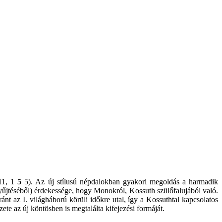
 11, 1
5
5). Az új stílusú népdalokban gyakori megoldás a harmadik
 gyűjtéséből) érdekessége, hogy Monokról, Kossuth szülőfalujából való.
ánt az I. világháború körüli időkre utal, így a Kossuthtal kapcsolatos
ete az új köntösben is megtalálta kifejezési formáját.