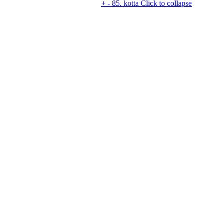
+
-
85. kotta
Click to collapse