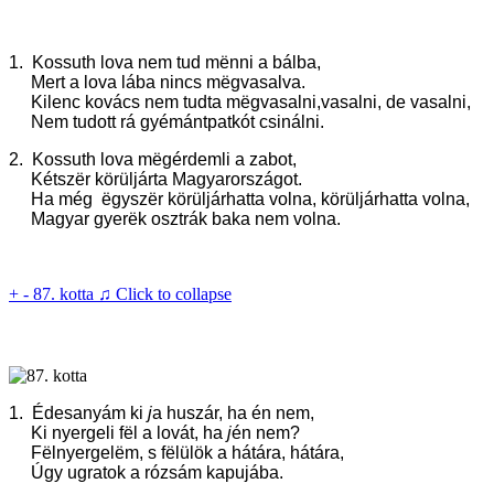
1. Kossuth lova nem tud m
ë
nni a bálba,
Mert a lova lába nincs m
ë
gvasalva.
Kilenc kovács nem tudta m
ë
gvasalni,vasalni, de vasalni,
Nem tudott rá gyémántpatkót csinálni.
2.
Kossuth lova m
ë
gérdemli a zabot,
Kétsz
ë
r körüljárta Magyarországot.
Ha még
ë
gysz
ë
r körüljárhatta volna, körüljárhatta volna,
Magyar gyer
ë
k osztrák baka nem volna.
+
-
87. kotta ♫
Click to collapse
1. Édesanyám ki
j
a huszár, ha én nem,
Ki nyergeli f
ë
l a lovát, ha
j
én nem?
F
ë
lnyergel
ë
m, s f
ë
lülök a hátára, hátára,
Úgy ugratok a rózsám kapujába.