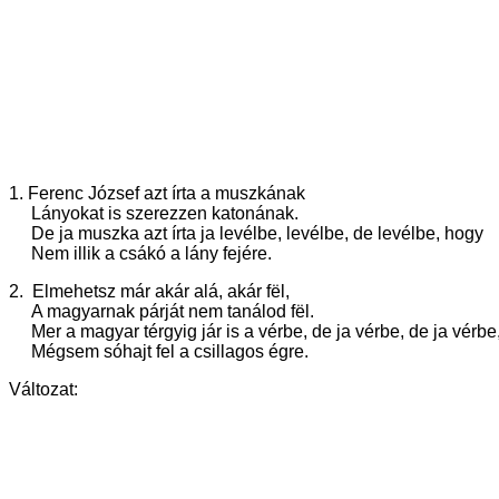
1. Ferenc József azt írta a muszkának
Lányokat is szerezzen katonának.
De ja muszka azt írta ja levélbe, levélbe, de levélbe, hogy
Nem illik a csákó a lány fejére.
2. Elmehetsz már akár alá, akár fël,
A magyarnak párját nem tanálod fël.
Mer a magyar térgyig jár is a vérbe, de ja vérbe, de ja vérbe
Mégsem sóhajt fel a csillagos égre.
Változat: