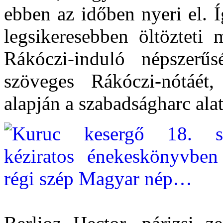
ebben az időben nyeri el. Í
legsikeresebben öltözteti
Rákóczi-induló népszerű
szöveges Rákóczi-nótáét
alapján a szabadságharc alat