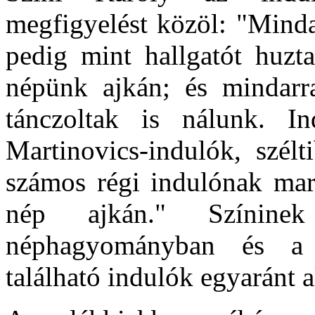
megfigyelést közöl: "Minda
pedig mint hallgatót huzta
népünk ajkán; és mindarra
tánczoltak is nálunk. I
Martinovics-indulók, szélt
számos régi indulónak mar
nép ajkán." Színine
néphagyományban és a tö
található indulók egyaránt a