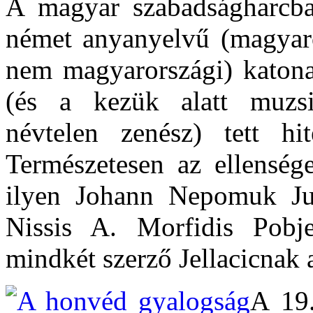
A magyar szabadságharcb
német anyanyelvű (magyaro
nem magyarországi) katona
(és a kezük alatt muzs
névtelen zenész) tett hi
Természetesen az ellensége
ilyen Johann Nepomuk Jud
Nissis A. Morfidis Pob
mindkét szerző Jellacicnak 
A 19.