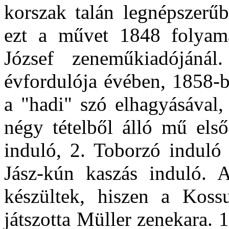
korszak talán legnépszerűb
ezt a művet 1848 folyam
József zeneműkiadójánál
évfordulója évében, 1858-b
a "hadi" szó elhagyásával
négy tételből álló mű első
induló, 2. Toborzó induló 
Jász-kún kaszás induló. 
készültek, hiszen a Koss
játszotta Müller zenekara. 