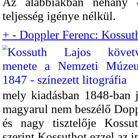
Az alábbiakban néhány 
teljesség igénye nélkül.
+
-
Doppler Ferenc: Kossut
mely kiadásban 1848-ban j
magyarul nem beszélő Doppl
és nagy tisztelője Koss
szerint Kossuthot ezzel az 