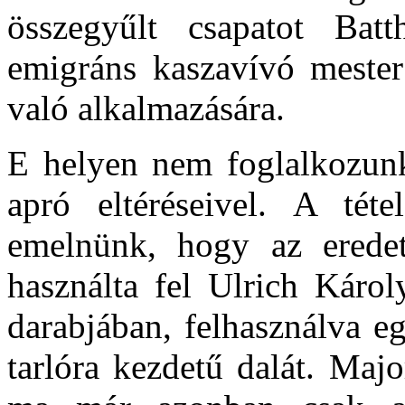
összegyűlt csapatot Batt
emigráns kaszavívó mester
való alkalmazására.
E helyen nem foglalkozunk
apró eltéréseivel. A téte
emelnünk, hogy az eredeti
használta fel Ulrich Káro
darabjában, felhasználva 
tarlóra kezdetű dalát. Majo