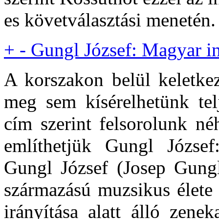
es követválasztási menetén.
+
-
Gungl József: Magyar i
A korszakon belül keletkez
meg sem kísérelhetünk telj
cím szerint felsorolunk n
említhetjük Gungl Józse
Gungl József (Josep Gungl
származású muzsikus élete 
irányítása alatt álló zene