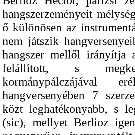
Berlioz Hector, párizsi z
hangszerzeményeit mélység 
ő különösen az instrumentá
nem játszik hangversenyei
hangszer mellől irányítja
felállított, s megke
kormánypálczájával e
hangversenyében 7 szerze
közt leghatékonyabb, s le
(sic), mellyet Berlioz ige