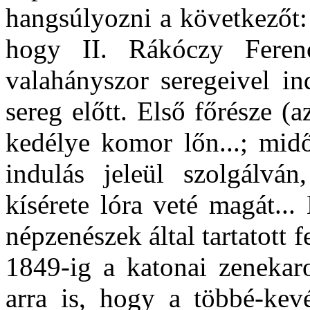
hangsúlyozni a következőt
hogy II. Rákóczy Ferenc
valahányszor seregeivel ind
sereg előtt. Első főrésze (a
kedélye komor lőn...; midőn
indulás jeleül szolgálv
kísérete lóra veté magát.
népzenészek által tartatott f
1849-ig a katonai zenekaro
arra is, hogy a többé-kev