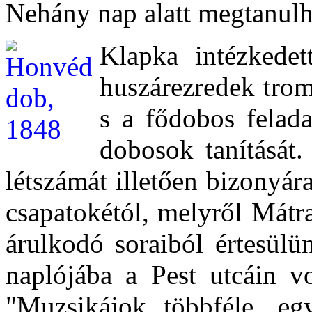
Nehány nap alatt megtanulh
Klapka intézkedet
huszárezredek trom
s a fődobos felada
dobosok tanítását
létszámát illetően bizonyár
csapatokétól, melyről Mátr
árulkodó soraiból értesülü
naplójába a Pest utcáin v
"Muzsikájok többféle, egy