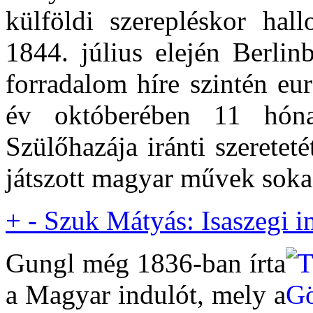
külföldi szerepléskor hal
1844. július elején Berlin
forradalom híre szintén eu
év októberében 11 hónap
Szülőhazája iránti szeretet
játszott magyar művek sokas
+
-
Szuk Mátyás: Isaszegi i
Gungl még 1836-ban írta
a Magyar indulót, mely a