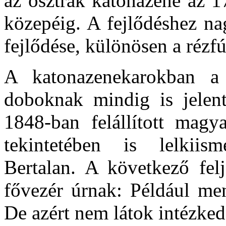
az osztrák katonazene az 1
közepéig. A fejlődéshez na
fejlődése, különösen a rézf
A katonazenekarokban a
doboknak mindig is jelent
1848-ban felállított magy
tekintetében is lelkiis
Bertalan. A következő felj
fővezér úrnak: Például me
De azért nem látok intézkedé