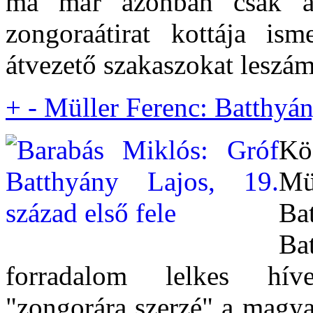
ma már azonban csak a T
zongoraátirat kottája is
átvezető szakaszokat leszám
+
-
Müller Ferenc: Batthyá
Kö
Mü
Ba
B
forradalom lelkes hí
"zongorára szerzé" a magya