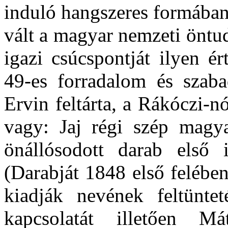
induló hangszeres formában
vált a magyar nemzeti öntud
igazi csúcspontját ilyen é
49-es forradalom és szaba
Ervin feltárta, a Rákóczi-n
vagy: Jaj régi szép magya
önállósodott darab első 
(Darabját 1848 első felébe
kiadják nevének feltünte
kapcsolatát illetően M