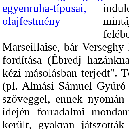
indul
mintá
felé
Marseillaise, bár Verseghy
fordítása (Ébredj hazánkn
kézi másolásban terjedt". T
(pl. Almási Sámuel Gyúró 
szöveggel, ennek nyomán a
idején forradalmi mondani
került, gyakran játszottá