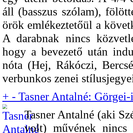
áll (basszus szólam), fölött
örök emlékeztetőül a követ
A darabnak nincs közvetle
hogy a bevezető után indu
nóta (Hej, Rákóczi, Bercsé
verbunkos zenei stílusjegye
+
-
Tasner Antalné: Görgei
Tasner Antalné (aki Szé
volt) művének nincs 