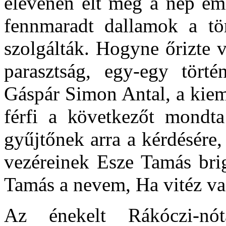
elevenen élt még a nép eml
fennmaradt dallamok a tör
szolgálták. Hogyne őrizte 
parasztság, egy-egy tört
Gáspár Simon Antal, a kiem
férfi a következőt mondt
gyűjtőnek arra a kérdésére
vezéreinek Esze Tamás brig
Tamás a nevem, Ha vitéz va
Az énekelt Rákóczi-nót