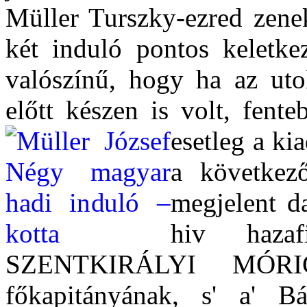
Müller Turszky-ezred zene
két induló pontos keletke
valószínű, hogy ha az utol
előtt készen is volt, fent
esetleg a ki
a következő
megjelent d
hiv hazaf
SZENTKIRÁLYI MÓRI
főkapitányának, s' a' Bá