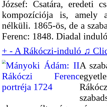
József: Csatára, eredeti 
kompozíciója is, amely 
nélküli. 1865-ös, de a sza
Ferenc: 1848. Diadal indul
+
-
A Rákóczi-induló ♫
Cli
A szaba
egyetl
Rákóc
szaba