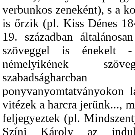
verbunkos zeneként), s a k
is őrzik (pl. Kiss Dénes 18
19. században általánosan
szöveggel is énekelt -
némelyikének szö
szabadságharcban
ponyvanyomtatványokon lát
vitézek a harcra jerünk...,
feljegyeztek (pl. Mindszen
Színi Károly az indul