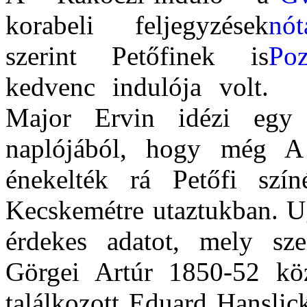
korabeli feljegyzések
szerint Petőfinek is
kedvenc indulója volt.
Major Ervin idézi egy P
naplójából, hogy még A 
énekelték rá Petőfi szín
Kecskemétre utaztukban. U
érdekes adatot, mely sze
Görgei Artúr 1850-52 kö
találkozott Eduard Hanslick