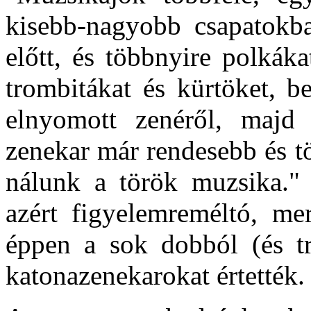
kisebb-nagyobb csapatokb
előtt, és többnyire polkáka
trombitákat és kürtöket, b
elnyomott zenéről, majd 
zenekar már rendesebb és t
nálunk a török muzsika." 
azért figyelemreméltó, me
éppen a sok dobból (és tr
katonazenekarokat értették.