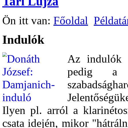
Tari Lujza
Ön itt van:
Főoldal
Példatá
Indulók
Az indulók f
pedig a 
szabadsághar
Jelentőségük
Ilyen pl. arról a klarinéto
csata idején, mikor "hátrálni