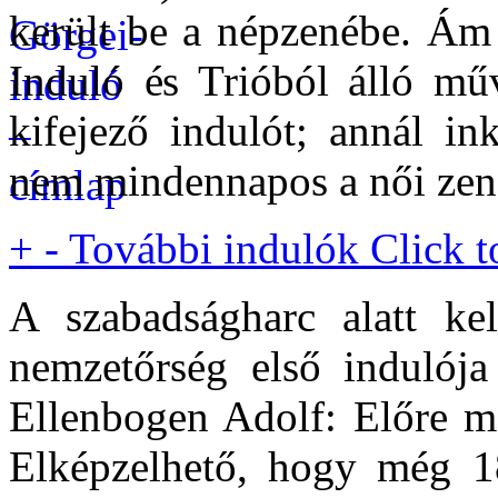
került be a népzenébe. Ám
Induló és Trióból álló műv
kifejező indulót; annál i
nem mindennapos a női zen
+
-
További indulók
Click t
A szabadságharc alatt kel
nemzetőrség első indulója
Ellenbogen Adolf: Előre ma
Elképzelhető, hogy még 1