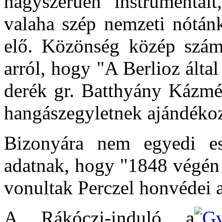
nagyszerűen instrumentá
valaha szép nemzeti nótánk
elő. Közönség közép szám
arról, hogy "A Berlioz álta
derék gr. Batthyány Kázmér
hangászegyletnek ajándéko
Bizonyára nem egyedi es
adatnak, hogy "1848 végén 
vonultak Perczel honvédei 
A Rákóczi-induló a