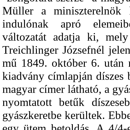
Müller a miniszterelnök
indulónak apró elemeib
változatát adatja ki, mel
Treichlinger Józsefnél jel
mű 1849. október 6. után 
kiadvány címlapján díszes 
magyar címer látható, a gy
nyomtatott betűk díszese
gyászkeretbe kerültek. Ebb
egy ütem betoldás. A 4/4-