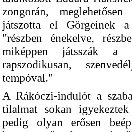
zongorán, meglehetősen
játszotta el Görgeinek a
"részben énekelve, részb
miképpen játsszák a c
rapszodikusan, szenvedé
tempóval."
A Rákóczi-indulót a szaba
tilalmat sokan igyekezte
pedig olyan erősen beép