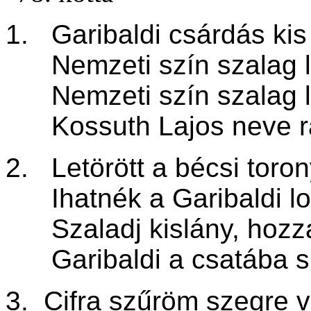
1. Garibaldi csárdás kis
Nemzeti szín szalag lo
Nemzeti szín szalag lo
Kossuth Lajos neve ra
2. Letörött a bécsi toro
Ihatnék a Garibaldi lo
Szaladj kislány, hozzál
Garibaldi a csatába si
3. Cifra szűröm szegre 