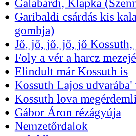
Galabárdi, Klapka (Szen
Garibaldi csárdás kis kal
gombja)
Jő, jő, jő, jő, jő Kossuth,
Foly a vér a harcz mezej
Elindult már Kossuth is
Kossuth Lajos udvarába' 
Kossuth lova megérdemli
Gábor Áron rézágyúja
Nemzetőrdalok