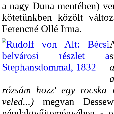
a nagy Duna mentében) vers
kötetünkben közölt változ
Ferencné Ollé Irma.
s
a
rózsám hozz' egy rocska v
veled...)
megvan Dessewff
népdalgyűjteményében - er