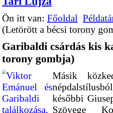
Tari Lujza
Ön itt van:
Főoldal
Példatá
(Letörött a bécsi torony go
Garibaldi csárdás kis ka
torony gombja)
Másik közked
népdalstílusbó
későbbi Giuse
Szövege Ko