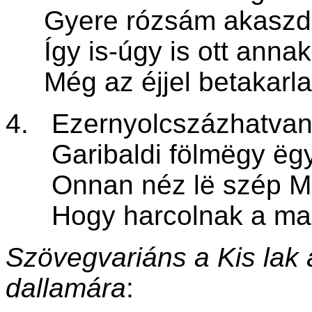
Gyere rózsám akaszd 
Így is-úgy is ott annak
Még az éjjel betakarla
4. Ezernyolcszázhatvan
Garibaldi fölmëgy ëgy
Onnan néz l
ë
szép M
Hogy harcolnak a mag
Szövegvariáns a Kis lak
dallamára
: