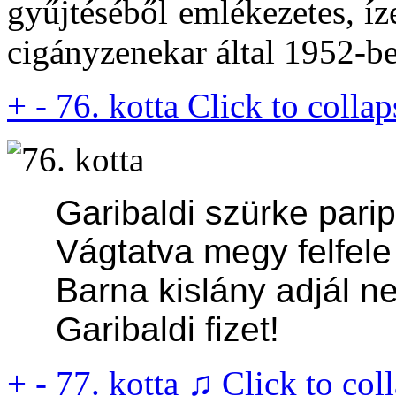
gyűjtéséből emlékezetes, íz
cigányzenekar által 1952-be
+
-
76. kotta
Click to collap
Garibaldi szürke parip
Vágtatva megy felfele
Barna kislány adjál nek
Garibaldi fizet!
+
-
77. kotta ♫
Click to col