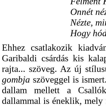
Felment 
Onnét néz
Nézte, mi
Hogy hódí
Ehhez csatlakozik kiadvá
Garibaldi csárdás kis kal
rajta... szöveg. Az új stíl
gombja
szöveggel is ismert.
dallam mellett a Csalló
dallammal is éneklik, mely 