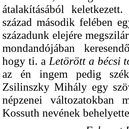
átalakításából keletkezet
század második felében eg
századunk elejére megszilá
mondandójában keresendő
hogy ti. a
Letörött a bécsi
az én ingem pedig széke
Zsilinszky Mihály egy szö
népzenei változatokban 
Kossuth nevének behelyettes