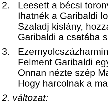
2. Leesett a bécsi toro
Ihatnék a Garibaldi lo
Szaladj kislány, hozzál
Garibaldi a csatába si
3. Ezernyolcszázharmin
Felment Garibaldi egy
Onnan nézte szép Mag
Hogy harcolnak a mag
2. változat: