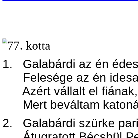
1. Galabárdi az én éde
Felesége az én idesa
Azért vállalt el fiának,
Mert beváltam katoná
2. Galabárdi szürke par
Átugratott Bécsbül Pe