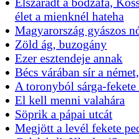
Elszáradt a bodzafa, Kos
élet a mienknél hateha
Magyarország gyászos nó
Zöld ág, buzogány
Ezer esztendeje annak
Bécs várában sír a német,
A toronyból sárga-fekete
El kell menni valahára
Söprik a pápai utcát
Megjött a levél fekete pec