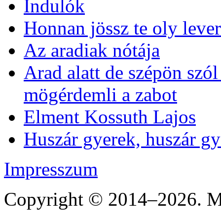
Indulók
Honnan jössz te oly lever
Az aradiak nótája
Arad alatt de szépön szó
mögérdemli a zabot
Elment Kossuth Lajos
Huszár gyerek, huszár gye
Impresszum
Copyright © 2014–2026. Mi