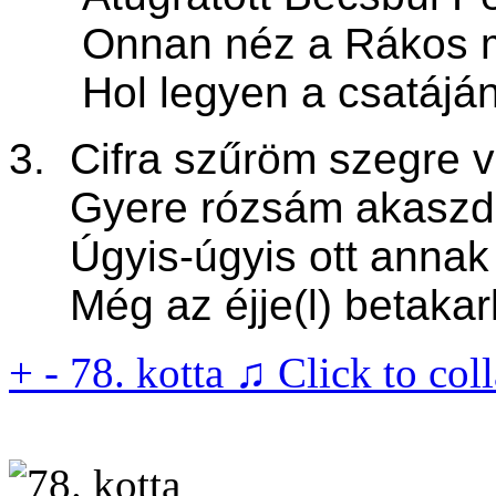
Onnan néz a Rákos m
Hol legyen a csatáján
3. Cifra szűröm szegre 
Gyere rózsám akaszd 
Úgyis-úgyis ott annak 
Még az éjje(l) betakarl
+
-
78. kotta ♫
Click to col