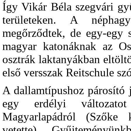
Így Vikár Béla szegvári gy
területeken. A néphag
megőrződtek, de egy-egy s
magyar katonáknak az Os
osztrák laktanyákban eltöltö
első versszak Reitschule szó
A dallamtípushoz párosító 
egy erdélyi változat
Magyarlapádról (Szőke 
vetette). Gyűjteményün