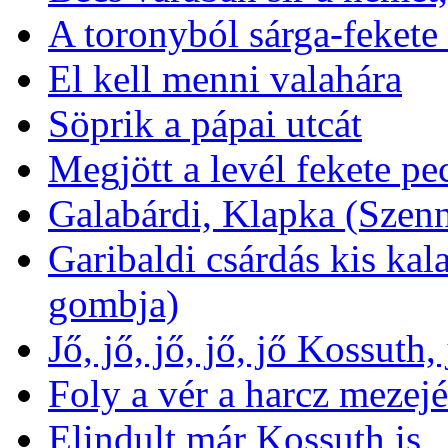
A toronyból sárga-fekete
El kell menni valahára
Söprik a pápai utcát
Megjött a levél fekete pec
Galabárdi, Klapka (Szen
Garibaldi csárdás kis kal
gombja)
Jő, jő, jő, jő, jő Kossuth,
Foly a vér a harcz mezej
Elindult már Kossuth is