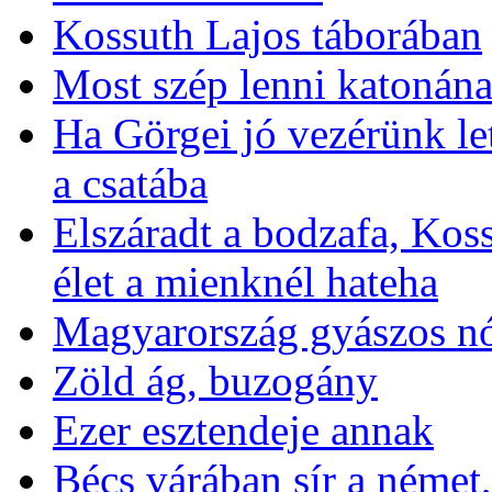
Kossuth Lajos táborában
Most szép lenni katonán
Ha Görgei jó vezérünk let
a csatába
Elszáradt a bodzafa, Kos
élet a mienknél hateha
Magyarország gyászos nó
Zöld ág, buzogány
Ezer esztendeje annak
Bécs várában sír a német,