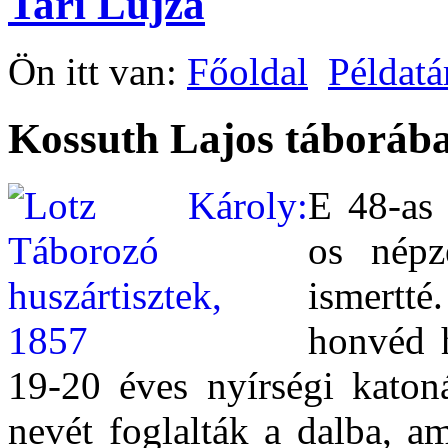
Tari Lujza
Ön itt van:
Főoldal
Példatá
Kossuth Lajos táboráb
E 48-as
os népze
ismertté
honvéd h
19-20 éves nyírségi katon
nevét foglalták a dalba, a