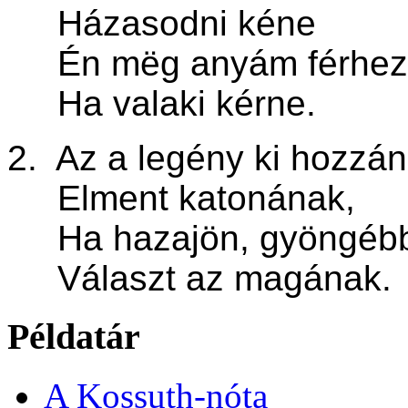
Házasodni kéne
Én mëg anyám férhez
Ha valaki kérne.
2. Az a legény ki hozzánk
Elment katonának,
Ha hazajön, gyöngébb 
Választ az magának.
Példatár
A Kossuth-nóta