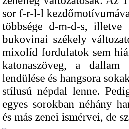
zeneileg változatosak. Az 1
sor f-r-l-l kezdőmotívumáv
többsége d-m-d-s, illetve 
bukovinai székely változat
mixolíd fordulatok sem hiá
katonaszöveg, a dallam
lendülése és hangsora sokakb
stílusú népdal lenne. Ped
egyes sorokban néhány ha
és más zenei ismérvei, de sz