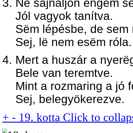
3. Në sajnáljon engëm së
Jól vagyok tanítva.
Sëm lépésbe, de sem ra
Sej, lë nem esëm róla.
4. Mert a huszár a nyerë
Bele van teremtve.
Mint a rozmaring a jó f
Sej, belegyökerezve.
+
-
19. kotta
Click to collap