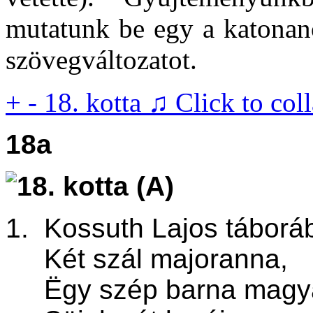
mutatunk be egy a katonanó
szövegváltozatot.
+
-
18. kotta ♫
Click to col
18a
1. Kossuth Lajos táborá
Két szál majoranna,
Ëgy szép barna magya