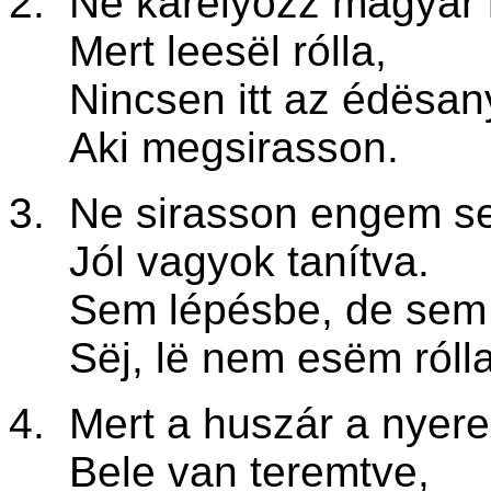
2. Ne karélyozz magyar
Mert leesël rólla,
Nincsen itt az édësan
Aki megsirasson.
3. Ne sirasson engem se
Jól vagyok tanítva.
Sem lépésbe, de sem 
Sëj, lë nem esëm rólla
4. Mert a huszár a nyer
Bele van teremtve,