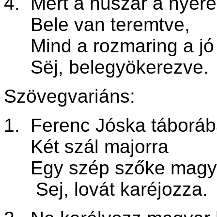
4. Mert a huszár a nyer
Bele van teremtve,
Mind a rozmaring a jó 
Sëj, belegyökerezve.
Szövegvariáns:
1. Ferenc Jóska táborá
Két szál majorra
Egy szép szőke magya
Sej, lovát karéjozza.