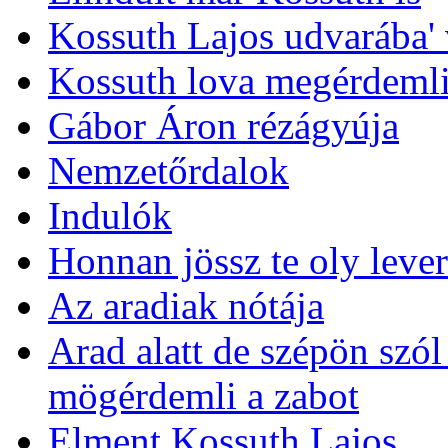
Kossuth Lajos udvarába' 
Kossuth lova megérdemli
Gábor Áron rézágyúja
Nemzetőrdalok
Indulók
Honnan jössz te oly lever
Az aradiak nótája
Arad alatt de szépön szó
mögérdemli a zabot
Elment Kossuth Lajos