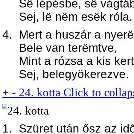
Së lépésbe, së vágtá
Sej, lë nëm esëk róla.
4. Mert a huszár a nyer
Bele van terëmtve,
Mint a rózsa a kis ker
Sej, belegyökerezve.
+
-
24. kotta
Click to collap
1. Szüret után ősz az id