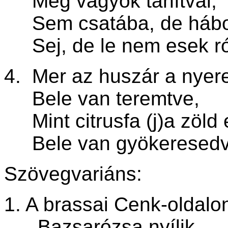
Meg vagyok tanítval,
Sem csatába, de háb
Sej, de le nem esek ró
4. Mer az huszár a nyer
Bele van teremtve,
Mint citrusfa (j)a zöld
Bele van gyökeresedv
Szövegvariáns:
1. A brassai Cenk-oldalo
Bazsarózsa nyílik,