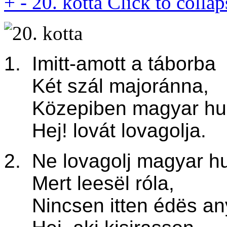
+
-
20. kotta
Click to collap
1. Imitt-amott a táborba
Két szál majoránna,
Közepiben magyar hu
Hej! lovát lovagolja.
2. Ne lovagolj magyar h
Mert leesël róla,
Nincsen itten édës an