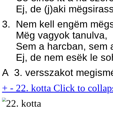
Ej, de (j)aki mëgsiras
3. Nem kell engëm mëgsi
Mëg vagyok tanulva,
Sem a harcban, sem a
Ej, de nem esëk le so
A 3. versszakot megismé
+
-
22. kotta
Click to collap