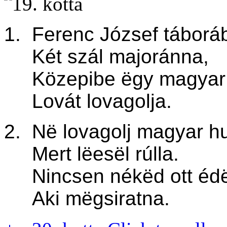
1. Ferenc József táborá
Két szál majoránna,
Közepibe ëgy magyar 
Lovát lovagolja.
2. Në lovagolj magyar h
Mert lëesël rúlla.
Nincsen nékëd ott éd
Aki mëgsiratna.