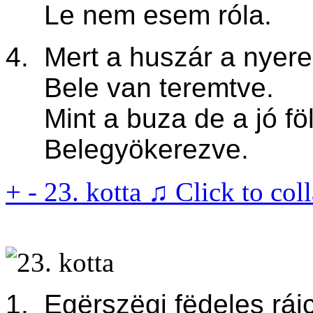
Le nem esem róla.
4. Mert a huszár a nyer
Bele van teremtve.
Mint a buza de a jó fö
Belegyökerezve.
+
-
23. kotta ♫
Click to col
1. Egërszëgi fëdeles ráj