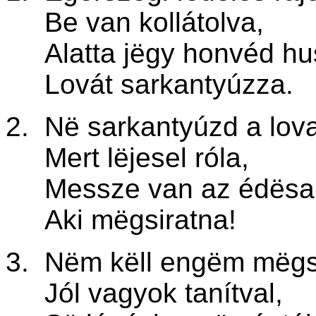
Be van kollátolva,
Alatta jëgy honvéd hu
Lovát sarkantyúzza.
2. Në sarkantyúzd a lova
Mert lëjesel róla,
Messze van az édësa
Aki mëgsiratna!
3. Nëm këll engëm mëgsi
Jól vagyok tanítval,