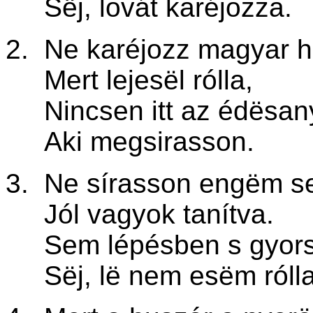
Sëj, lovát karéjozza.
2. Ne karéjozz magyar h
Mert lejesël rólla,
Nincsen itt az édësan
Aki megsirasson.
3. Ne sírasson engëm se
Jól vagyok tanítva.
Sem lépésben s gyors
Sëj, lë nem esëm rólla