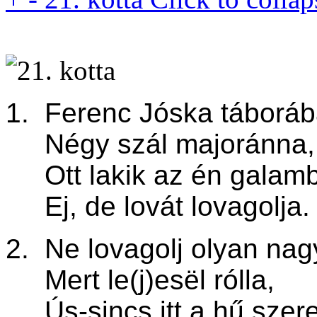
1. Ferenc Jóska táborá
Négy szál majoránna,
Ott lakik az én galam
Ej, de lovát lovagolja.
2. Ne lovagolj olyan nag
Mert le(j)esël rólla,
Ús-sincs itt a hű szere