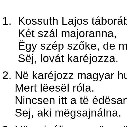
1. Kossuth Lajos táborá
Két szál majoranna,
Ëgy szép szőke, de m
Sëj, lovát karéjozza.
2. Në karéjozz magyar h
Mert lëesël róla.
Nincsen itt a të édësa
Sej, aki mëgsajnálna.