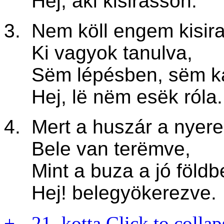
Hej, aki kisirasson.
3. Nem köll engem kisira
Ki vagyok tanulva,
Sëm lépésben, sëm k
Hej, lë nëm esëk róla.
4. Mert a huszár a nyer
Bele van terëmve,
Mint a buza a jó földb
Hej! belegyökerezve.
+
-
21. kotta
Click to collap