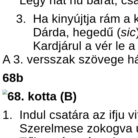
Légy hát hű barát, csak
3. Ha kinyújtja rám a ke
Dárda, hegedű (
sic
Kardjárul a vér le a f
A 3. versszak szövege há
68b
1. Indul csatára az ifju vi
Szerelmese zokogva u