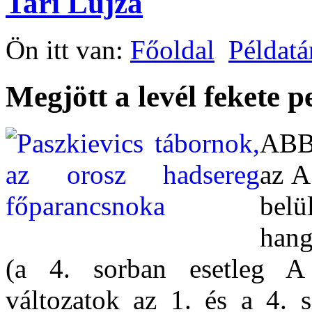
Tari Lujza
Ön itt van:
Főoldal
Példatá
Megjött a levél fekete pe
ABBA
az A
bel
hang
(a 4. sorban esetleg A 
változatok az 1. és a 4. 