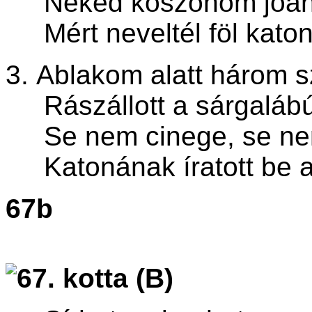
Neked köszönöm jóany
Mért neveltél föl katon
3.
Ablakom alatt három s
Rászállott a sárgalábú
Se nem cinege, se nem
Katonának íratott be a 
67b