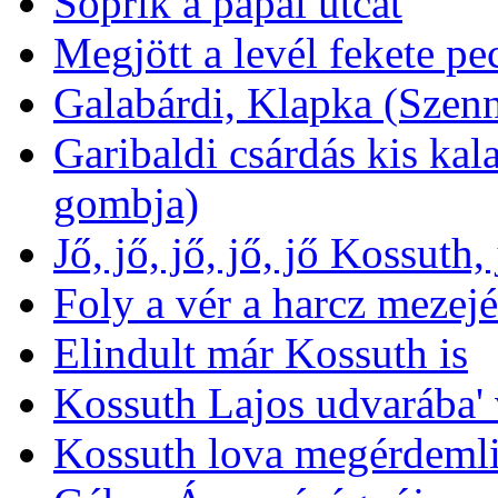
Söprik a pápai utcát
Megjött a levél fekete pec
Galabárdi, Klapka (Szen
Garibaldi csárdás kis kal
gombja)
Jő, jő, jő, jő, jő Kossuth,
Foly a vér a harcz mezej
Elindult már Kossuth is
Kossuth Lajos udvarába' 
Kossuth lova megérdemli