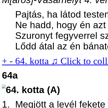
Pajtás, ha látod teste
Ne hadd, hogy én azt 
Szuronyt fegyverrel s
Lődd átal az én bánato
+
-
64. kotta ♫
Click to col
64a
1. Megjött a levél fekete