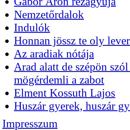
Gábor Áron rézágyúja
Nemzetőrdalok
Indulók
Honnan jössz te oly lever
Az aradiak nótája
Arad alatt de szépön szó
mögérdemli a zabot
Elment Kossuth Lajos
Huszár gyerek, huszár gye
Impresszum