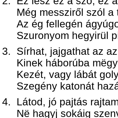
2. Ez lesz ez a szó, ez 
Még messziről szól a t
Az ég fellegén ágyúgo
Szuronyom hegyirül pir
3. Sírhat, jajgathat az 
Kinek háborúba m
ë
gy
Kezét, vagy lábát golyó
Szegény katonát hazáj
4. Látod, jó pajtás rajta
N
ë
hagyj sokáig szen