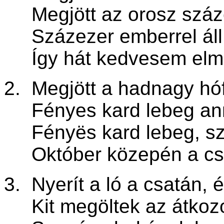
Megjött az orosz száze
Százezer emberrel áll 
Így hát kedvesem elma
2. Megjött a hadnagy hó
Fényes kard lebeg ann
Fény
ë
s kard lebeg, s
Október közepén a cs
3. Nyerít a ló a csatán, é
Kit megöltek az átkozo