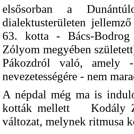
elsősorban a Dunántú
dialektusterületen jellemz
63. kotta - Bács-Bodrog 
Zólyom megyében született)
Pákozdról való, amely - 
nevezetességére - nem marad
A népdal még ma is induló
kották mellett Kodály Zo
változat, melynek ritmusa k