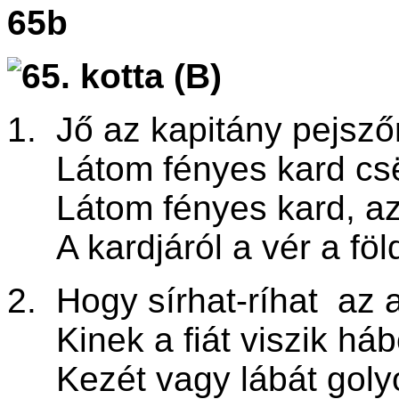
65b
1. Jő az kapitány pejsző
Látom fényes kard csër
Látom fényes kard, az 
A kardjáról a vér a föl
2. Hogy sírhat-ríhat az 
Kinek a fiát viszik háb
Kezét vagy lábát golyó