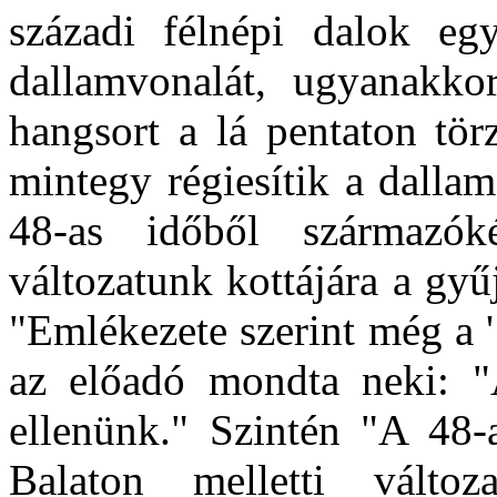
századi félnépi dalok eg
dallamvonalát, ugyanakko
hangsort a lá pentaton tör
mintegy régiesítik a dalla
48-as időből származók
változatunk kottájára a gyű
"Emlékezete szerint még a '
az előadó mondta neki: "
ellenünk." Szintén "A 48-
Balaton melletti válto