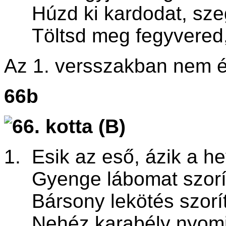
Húzd ki kardodat, sze
Töltsd meg fegyvered, 
Az 1. versszakban nem én
66b
1. Esik az eső, ázik a h
Gyenge lábomat szorítj
Bársony lekötés szorít
Nehéz karabély nyom