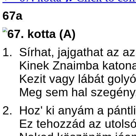
67a
1. Sírhat, jajgathat az a
Kinek Znaimba katona 
Kezit vagy lábát golyóv
Meg sem hal szegény, m
2. Hoz' ki anyám a pántl
Ez tehozzád az utolsó