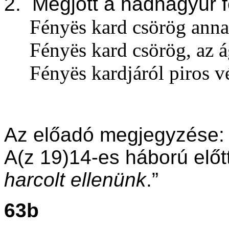
2. Më
gjött a hadnagyúr 
Fény
ë
s kard csörög anna
Fény
ë
s kard csörög, az
Fény
ë
s kardjáról piros vé
Az előadó megjegyzése:
A(z 19)14-es háború előtti
harcolt ellenünk
.”
63b