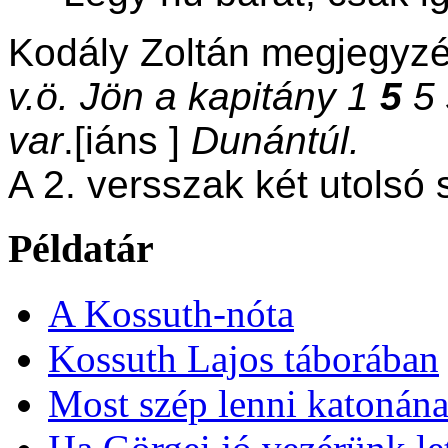
Kodály Zoltán megjegyzé
v.ö. Jön a kapitány 1
5
5 
var
.
[
iáns
]
Dunántúl.
A 2. versszak két utolsó
Példatár
A Kossuth-nóta
Kossuth Lajos táborában
Most szép lenni katonán