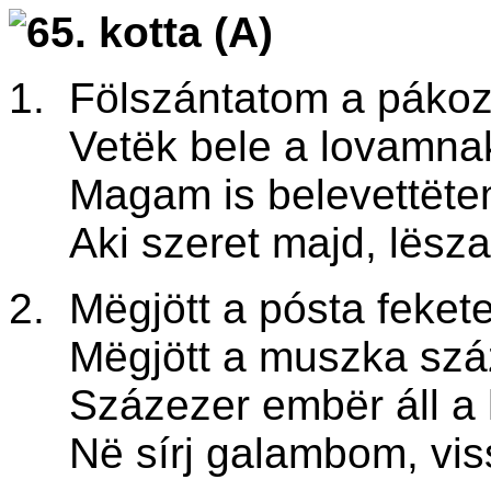
1. Fölszántatom a pákoz
Vet
ë
k bele a lovamnak
Magam is belevett
ë
te
Aki szeret majd, l
ë
sza
2. Më
gjött a pósta feket
M
ë
gjött a muszka sz
Százezer emb
ë
r áll 
N
ë
sírj galambom, vi