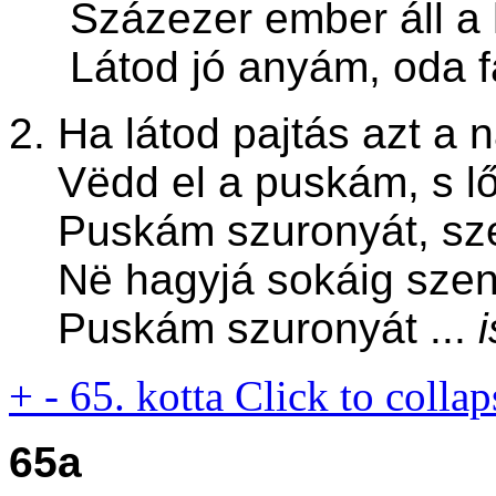
Százezer ember áll a 
Látod jó anyám, oda f
2. Ha látod pajtás azt a
Vëdd el a puskám, s lő
Puskám szuronyát, sze
Në hagyjá sokáig szen
Puskám szuronyát ...
+
-
65. kotta
Click to collap
65a