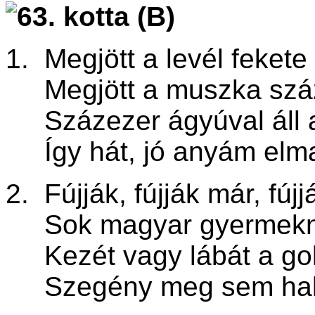
1. Megjött a levél fekete
Megjött a muszka száz
Százezer ágyúval áll a
Így hát, jó anyám elma
2. Fújják, fújják már, fújj
Sok magyar gyermeknek
Kezét vagy lábát a goly
Szegény meg sem hal, 