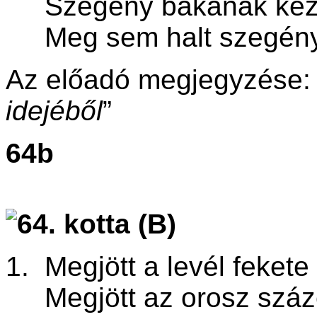
Szegény bakának kezit-
Meg sem halt szegény, 
Az előadó megjegyzése: 
idejéből
”
64b
1. Megjött a levél fekete
Megjött az orosz száze