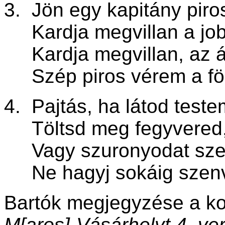
3. Jön egy kapitány piro
Kardja megvillan a jobb
Kardja megvillan, az á
Szép piros vérem a föl
4. Pajtás, ha látod test
Töltsd meg fegyvered, 
Vagy szuronyodat szeg
Ne hagyj sokáig szenv
Bartók megjegyzése a ko
M
[
aros
]
-Vásárhelyt 4. ver