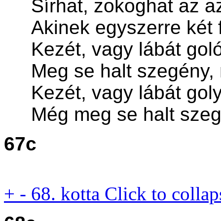
Sírhat, zokoghat az a
Akinek egyszerre két f
Kezét, vagy lábát golóv
Meg se halt szegény, m
Kezét, vagy lábát golyó
Még meg se halt szegén
67c
+
-
68. kotta
Click to collap