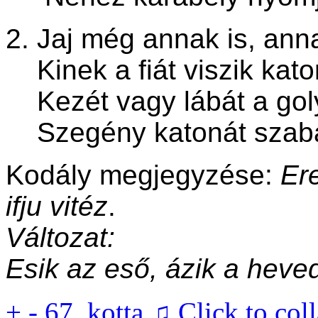
2. Jaj még annak is, ann
Kinek a fiát viszik kat
Kezét vagy lábát a goly
Szegény katonát szaba
Kodály megjegyzése:
Ere
ifju vitéz
.
Változat:
Esik az eső, ázik a heve
+
-
67. kotta ♫
Click to col