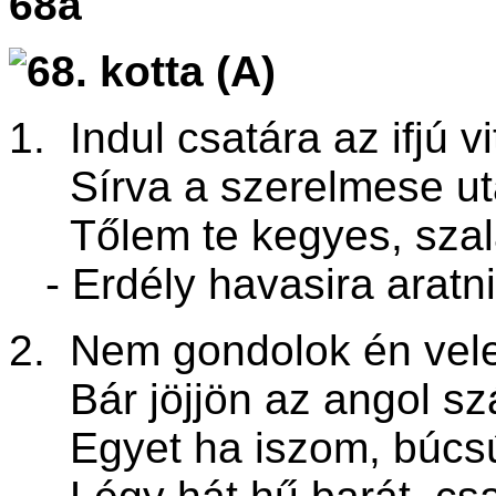
68a
1. Indul csatára az ifjú v
Sírva a szerelmese ut
Tőlem te kegyes, szal
- Erdély havasira aratni
2. Nem gondolok én vele
Bár jöjjön az angol szá
Egyet ha iszom, búcs