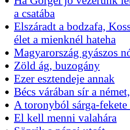
Ha Görgei jó vezérünk let
a csatába
Elszáradt a bodzafa, Kos
élet a mienknél hateha
Magyarország gyászos nó
Zöld ág, buzogány
Ezer esztendeje annak
Bécs várában sír a német,
A toronyból sárga-fekete
El kell menni valahára