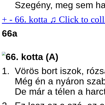
Szegény, meg sem halt,
+
-
66. kotta ♫
Click to col
66a
1. Vörös bort iszok, rózsa
Még én a nyáron szaba
De már a télen a harct