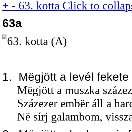
+
-
63. kotta
Click to collap
63a
1. M
ë
gjött a levél fekete
M
ë
gjött a muszka száze
Százezer emb
ë
r áll a ha
N
ë
sírj galambom, vissz