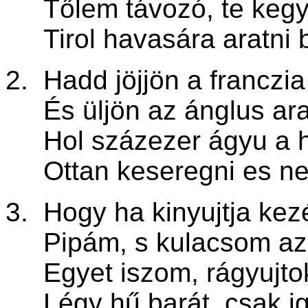
Tőlem távozó, te kegy
Tirol havasára aratni b
2. Hadd jöjjön a franczi
És üljön az ánglus ara
Hol százezer ágyu a h
Ottan keseregni es ne
3. Hogy ha kinyujtja kezé
Pipám, s kulacsom az o
Egyet iszom, rágyujtok
Légy hű barát, csak ig